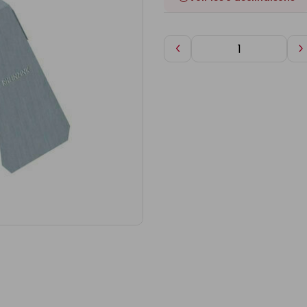
Diminuer
A
de
d
1
1