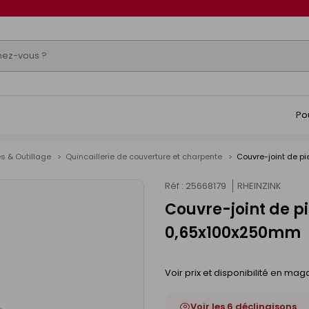
Po
s & Outillage
Quincaillerie de couverture et charpente
Couvre-joint de p
Réf : 25668179
RHEINZINK
Couvre-joint de pi
0,65x100x250mm
Voir prix et disponibilité en mag
Voir les 6 déclinaisons