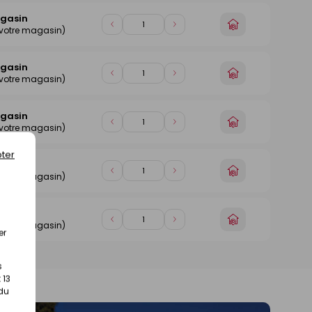
agasin
Choisir
Diminuer
Augmenter
 votre magasin)
un
de
de
magasin
1
1
agasin
Choisir
Diminuer
Augmenter
 votre magasin)
un
de
de
magasin
1
1
agasin
Choisir
Diminuer
Augmenter
 votre magasin)
un
de
de
magasin
1
1
ter
agasin
Choisir
Diminuer
Augmenter
 votre magasin)
un
de
de
magasin
1
1
agasin
Choisir
Diminuer
Augmenter
 votre magasin)
un
er
de
de
magasin
1
1
s
 13
 du