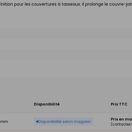
inition pour les couvertures à tasseaux. Il prolonge le couvre-joi
Disponibilité
Prix TTC
Prix en m
00mm
Disponibilité selon magasin
(contactez