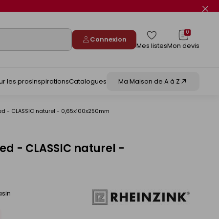
Fer
le
flas
info
0
Connexion
Mes listes
Mon devis
ur les pros
Inspirations
Catalogues
Ma Maison de A à Z
ied - CLASSIC naturel - 0,65x100x250mm
ed - CLASSIC naturel -
asin