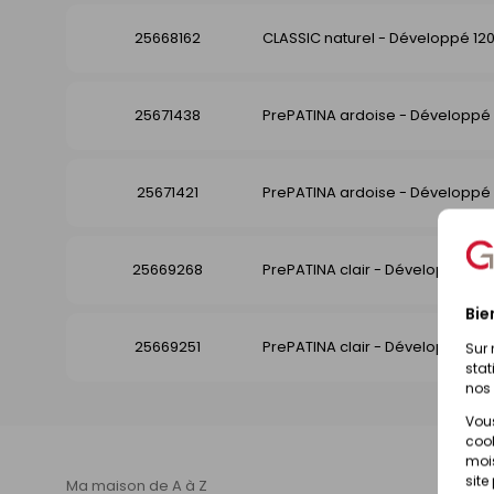
25668162
CLASSIC naturel - Développé 1
25671438
PrePATINA ardoise - Développ
25671421
PrePATINA ardoise - Développ
25669268
PrePATINA clair - Développé 1
Bie
25669251
PrePATINA clair - Développé 1
Sur 
stat
nos 
Vous
cook
mois
site
Ma maison de A à Z