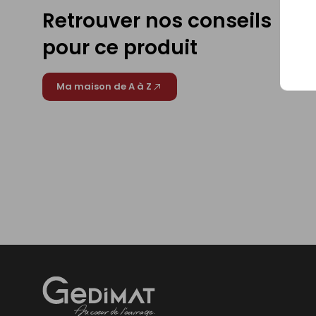
Retrouver nos conseils
pour ce produit
Ma maison de A à Z
Gedimat
- AU COEUR DE L'OUVRAGE