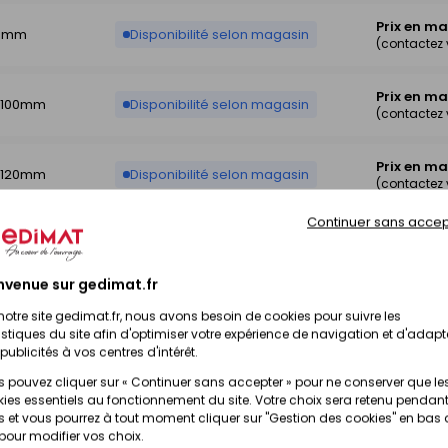
Prix en m
20mm
Disponibilité selon magasin
(contactez
Prix en m
é 100mm
Disponibilité selon magasin
(contactez
Prix en m
é 120mm
Disponibilité selon magasin
(contactez
Continuer sans accep
Prix en m
00mm
Disponibilité selon magasin
(contactez
nvenue sur gedimat.fr
Prix en m
20mm
Disponibilité selon magasin
notre site gedimat.fr, nous avons besoin de cookies pour suivre les
(contactez
istiques du site afin d'optimiser votre expérience de navigation et d'adapt
publicités à vos centres d'intérêt.
 pouvez cliquer sur « Continuer sans accepter » pour ne conserver que le
ies essentiels au fonctionnement du site. Votre choix sera retenu pendant
 et vous pourrez à tout moment cliquer sur "Gestion des cookies" en bas
 pour modifier vos choix.