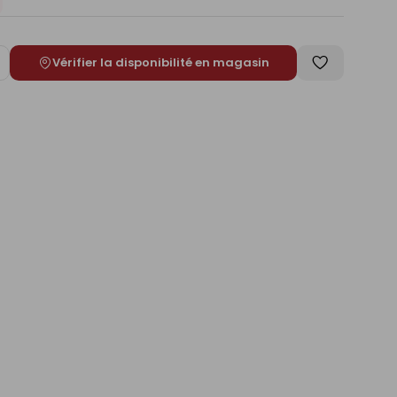
Vérifier la disponibilité en magasin
ugmenter
Enregistrer
e
comme
liste