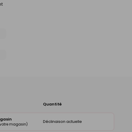
nt
Quantité
Ajouter
au
panier
agasin
Déclinaison actuelle
 votre magasin)