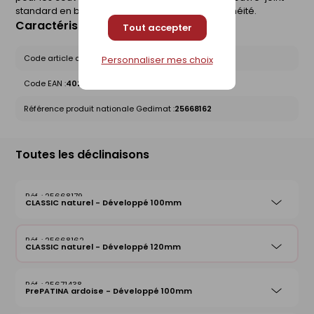
standard en bas de toiture pour assurer l'étanchéité.
Caractéristiques du produit
Tout accepter
Code article chez le fournisseur :
11010615
Personnaliser mes choix
Code EAN :
4022436552003
Référence produit nationale Gedimat :
25668162
Toutes les déclinaisons
25668179
CLASSIC naturel - Développé 100mm
25668162
CLASSIC naturel - Développé 120mm
25671438
PrePATINA ardoise - Développé 100mm