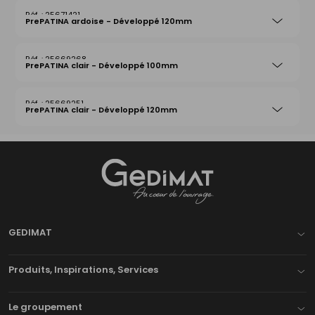
25671421
PrePATINA ardoise - Développé 120mm
25669268
PrePATINA clair - Développé 100mm
25669251
PrePATINA clair - Développé 120mm
Gedimat
- AU COEUR DE L'OUVRAGE
GEDIMAT
Produits, Inspirations, Services
Le groupement