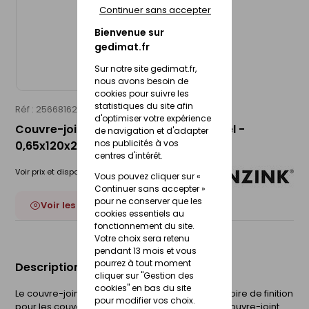
Continuer sans accepter
Bienvenue sur
gedimat.fr
Sur notre site gedimat.fr,
nous avons besoin de
cookies pour suivre les
statistiques du site afin
Réf : 25668162
RHEINZINK
d'optimiser votre expérience
Couvre-joint de pied - CLASSIC naturel -
de navigation et d'adapter
nos publicités à vos
0,65x120x250mm
centres d'intérêt.
Voir prix et disponibilité en magasin
Vous pouvez cliquer sur «
Continuer sans accepter »
pour ne conserver que les
Voir les 6 déclinaisons
cookies essentiels au
fonctionnement du site.
Votre choix sera retenu
pendant 13 mois et vous
pourrez à tout moment
Description du produit
cliquer sur "Gestion des
cookies" en bas du site
Le couvre-joint de pied RHEINZINK est un accessoire de finition
pour modifier vos choix.
pour les couvertures à tasseaux. Il prolonge le couvre-joint