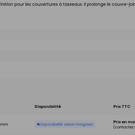
inition pour les couvertures à tasseaux. Il prolonge le couvre-joi
Disponibilité
Prix TTC
Prix en m
00mm
Disponibilité selon magasin
(contactez