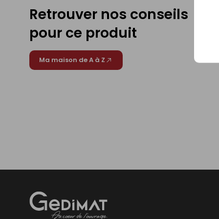
Retrouver nos conseils
pour ce produit
Ma maison de A à Z
Gedimat
- AU COEUR DE L'OUVRAGE