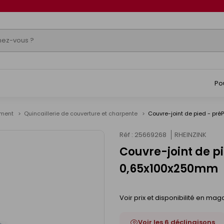
Po
timent
Quincaillerie de couverture et charpente
Couvre-joint de pied - pr
Réf : 25669268
RHEINZINK
Couvre-joint de pi
0,65x100x250mm
Voir prix et disponibilité en mag
Voir les 6 déclinaisons