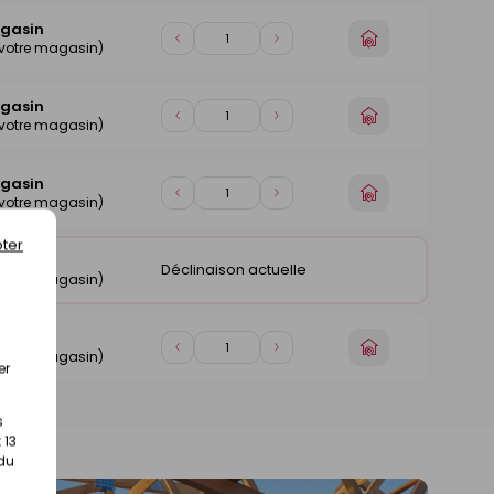
1
1
agasin
Choisir
Diminuer
Augmenter
 votre magasin)
un
de
de
magasin
1
1
agasin
Choisir
Diminuer
Augmenter
 votre magasin)
un
de
de
magasin
1
1
agasin
Choisir
Diminuer
Augmenter
 votre magasin)
un
de
de
magasin
1
1
ter
agasin
Déclinaison actuelle
 votre magasin)
agasin
Choisir
Diminuer
Augmenter
 votre magasin)
un
er
de
de
magasin
1
1
s
 13
 du