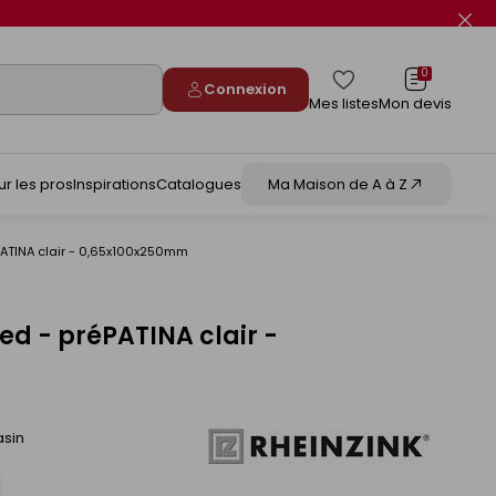
Fer
le
flas
info
0
Connexion
Mes listes
Mon devis
ur les pros
Inspirations
Catalogues
Ma Maison de A à Z
éPATINA clair - 0,65x100x250mm
ed - préPATINA clair -
asin