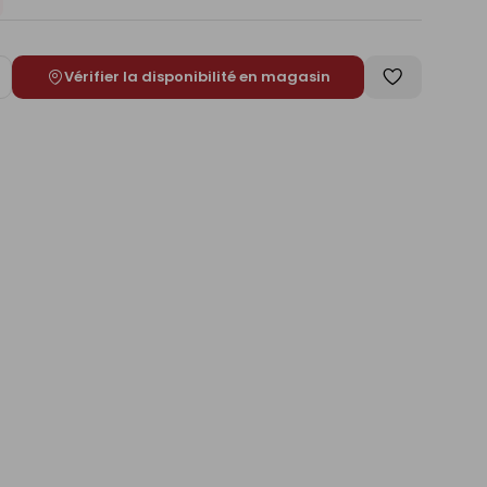
Vérifier la disponibilité en magasin
ugmenter
Enregistrer
e
comme
liste