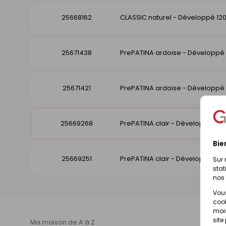
25668162
CLASSIC naturel - Développé 1
25671438
PrePATINA ardoise - Développ
25671421
PrePATINA ardoise - Développ
25669268
PrePATINA clair - Développé 1
Bie
25669251
PrePATINA clair - Développé 1
Sur 
stat
nos 
Vous
cook
mois
site
Ma maison de A à Z