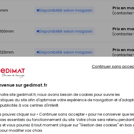
Prix en m
20mm
Disponibilité selon magasin
(contactez
Prix en m
é 100mm
Disponibilité selon magasin
(contactez
Prix en m
é 120mm
Disponibilité selon magasin
(contactez
Continuer sans accep
Prix en m
00mm
Disponibilité selon magasin
(contactez
nvenue sur gedimat.fr
Prix en m
20mm
Disponibilité selon magasin
notre site gedimat.fr, nous avons besoin de cookies pour suivre les
(contactez
istiques du site afin d'optimiser votre expérience de navigation et d'adapt
publicités à vos centres d'intérêt.
 pouvez cliquer sur « Continuer sans accepter » pour ne conserver que le
ies essentiels au fonctionnement du site. Votre choix sera retenu pendant
 et vous pourrez à tout moment cliquer sur "Gestion des cookies" en bas
 pour modifier vos choix.