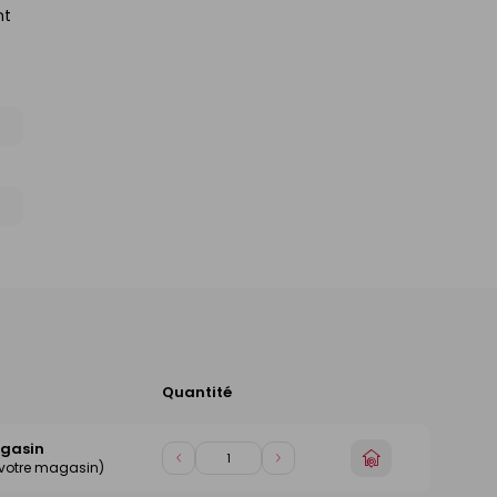
nt
Quantité
Ajouter
au
panier
agasin
Choisir
Diminuer
Augmenter
 votre magasin)
un
de
de
magasin