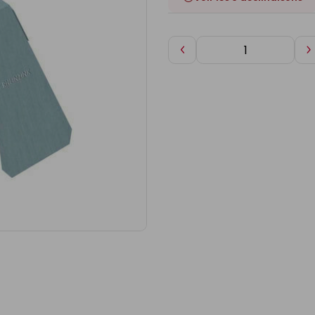
Diminuer
A
de
d
1
1