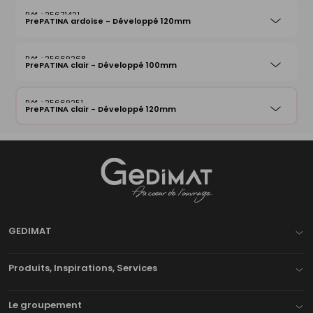
25671421
PrePATINA ardoise - Développé 120mm
25669268
PrePATINA clair - Développé 100mm
25669251
PrePATINA clair - Développé 120mm
Gedimat
- AU COEUR DE L'OUVRAGE
GEDIMAT
Produits, Inspirations, Services
Le groupement