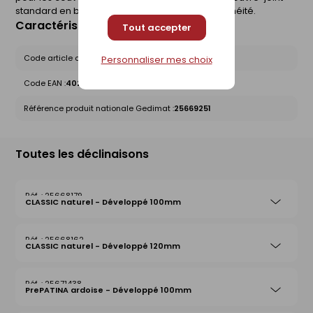
standard en bas de toiture pour assurer l'étanchéité.
Caractéristiques du produit
Tout accepter
Code article chez le fournisseur :
11010618
Personnaliser mes choix
Code EAN :
4022436552027
Référence produit nationale Gedimat :
25669251
Toutes les déclinaisons
25668179
CLASSIC naturel - Développé 100mm
25668162
CLASSIC naturel - Développé 120mm
25671438
PrePATINA ardoise - Développé 100mm