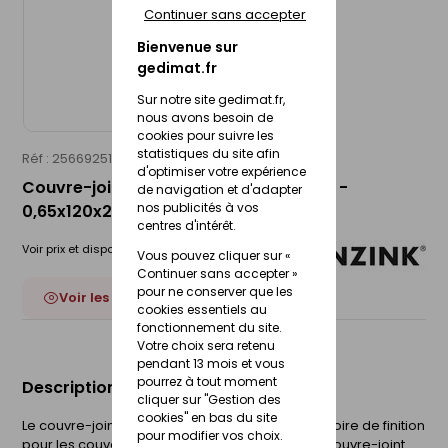
Continuer sans accepter
Bienvenue sur
gedimat.fr
Sur notre site gedimat.fr,
nous avons besoin de
cookies pour suivre les
statistiques du site afin
Réf : 25669251
RHEINZINK
d'optimiser votre expérience
Couvre-joint de pied - préPATINA clair -
de navigation et d'adapter
nos publicités à vos
0,65x120x250mm
centres d'intérêt.
Voir prix et disponibilité en magasin
Vous pouvez cliquer sur «
Continuer sans accepter »
pour ne conserver que les
Voir les 6 déclinaisons
cookies essentiels au
fonctionnement du site.
Votre choix sera retenu
pendant 13 mois et vous
pourrez à tout moment
Description du produit
cliquer sur "Gestion des
cookies" en bas du site
Le couvre-joint de pied RHEINZINK est un accessoire de finition
pour modifier vos choix.
pour les couvertures à tasseaux. Il prolonge le couvre-joint