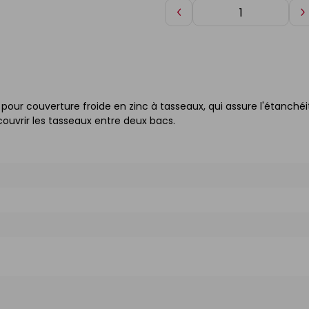
Diminuer
A
de
d
1
1
 pour couverture froide en zinc à tasseaux, qui assure l'étanchéi
ecouvrir les tasseaux entre deux bacs.