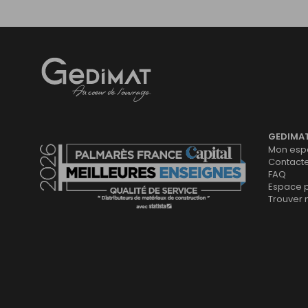
Gedimat
- AU COEUR DE L'OUVRAGE
GEDIMA
Mon espa
Contact
FAQ
Espace 
Trouver