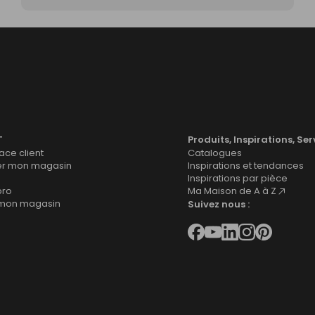
T
Produits, Inspirations, Ser
ce client
Catalogues
er mon magasin
Inspirations et tendances
Inspirations par pièce
pro
Ma Maison de A à Z
 mon magasin
Suivez nous :