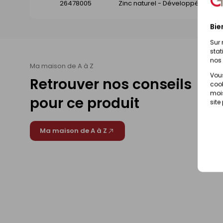
26478005
Zinc naturel - Développé 140m
Bie
Sur 
stat
nos 
Ma maison de A à Z
Vous
Retrouver nos conseils
cook
mois
pour ce produit
site
Ma maison de A à Z