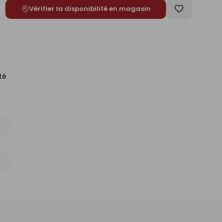
Vérifier la disponibilité en magasin
ugmenter
Enregistrer
e
comme
liste
té