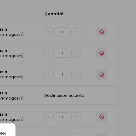
Quantité
Ajouter
au
panier
asin
Choisir
Diminuer
Augmenter
tre magasin)
un
de
de
magasin
1
1
asin
Choisir
Diminuer
Augmenter
tre magasin)
un
de
de
magasin
1
1
asin
Choisir
Diminuer
Augmenter
tre magasin)
un
de
de
magasin
1
1
asin
Déclinaison actuelle
tre magasin)
asin
Choisir
Diminuer
Augmenter
tre magasin)
un
de
de
magasin
1
1
ter
asin