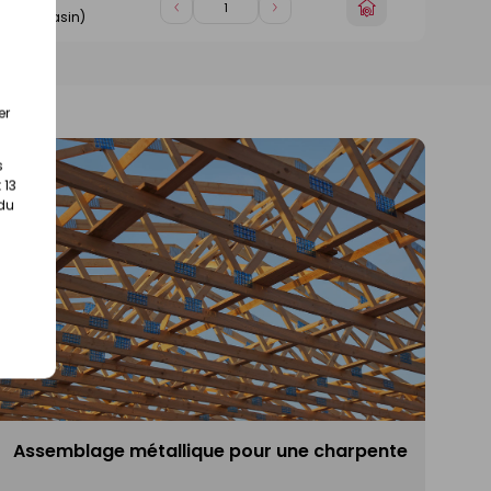
Choisir
Diminuer
Augmenter
tre magasin)
un
de
de
magasin
1
1
er
s
 13
 du
Assemblage métallique pour une charpente