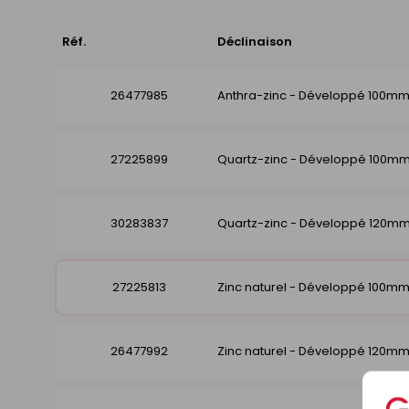
Réf.
Déclinaison
26477985
Anthra-zinc - Développé 100m
27225899
Quartz-zinc - Développé 100m
30283837
Quartz-zinc - Développé 120m
27225813
Zinc naturel - Développé 100m
26477992
Zinc naturel - Développé 120m