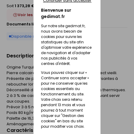
Continuer sans accepter
Soit
1 373,28 € TTC
/Palette
Bienvenue sur
Voir les 2 déclinaisons
gedimat.fr
Documents liés :
Fiche technique
Sur notre site gedimat.fr,
nous avons besoin de
Disponible sur commande
cookies pour suivre les
statistiques du site afin
d'optimiser votre expérience
de navigation et d'adapter
Description du produit
nos publicités à vos
centres d'intérêt.
Origine Turquie.
Vous pouvez cliquer sur «
Pierre calcaire nuancée beige à noisette et aspect vieilli.
Continuer sans accepter »
Présente de petites cavités naturelles non traversantes à
pour ne conserver que les
reboucher lors du jointoiement.
cookies essentiels au
Déconseillé dans les régions à fortes amplitudes thermiques.
fonctionnement du site.
2 à 3 % de casse possible dans les palettes pouvant servir
Votre choix sera retenu
aux coupes.
pendant 13 mois et vous
Prévoir 3 à 5 mm de joint.
pourrez à tout moment
Poids 80 kg/m².
cliquer sur "Gestion des
Palette de 16,36 m².
cookies" en bas du site
Aménagement intérieur et extérieur.
pour modifier vos choix.
Caractéristiques du produit