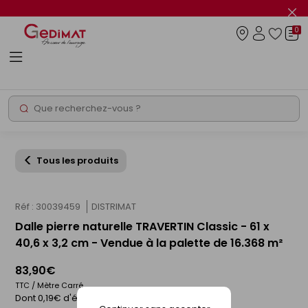
Panneau de gestion des cookies
Fer
le
0
flas
Connexio
info
Rechercher
Chantier express
Tous les produits
Réf : 30039459
DISTRIMAT
Dalle pierre naturelle TRAVERTIN Classic - 61 x
40,6 x 3,2 cm - Vendue à la palette de 16.368 m²
83,90€
TTC / Mètre Carré
Dont 0,19€ d'éco-participation