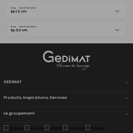
29376209
Ep.1,2 cm
30039459
Ep.3,2 cm
Gedimat
- AU COEUR DE L'OUVRAGE
GEDIMAT
Produits, Inspirations, Services
Le groupement