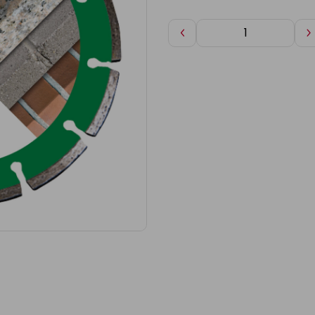
Diminuer
A
de
d
1
1