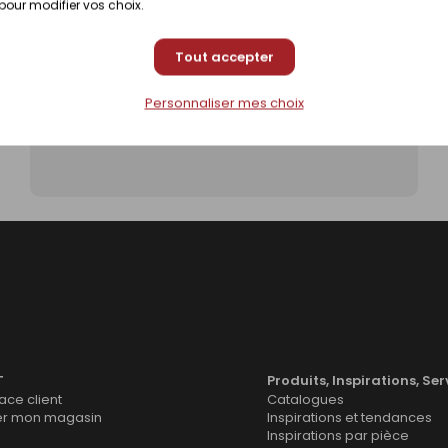
 pour modifier vos choix.
Tout accepter
Personnaliser mes choix
Poser une margelle de piscine
T
Produits, Inspirations, Ser
ce client
Catalogues
er mon magasin
Inspirations et tendances
Inspirations par pièce