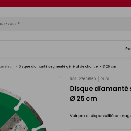
Po
arreleur
Disque diamanté segmenté général de chantier - Ø 25 cm
Réf : 27631560
RUBI
Disque diamanté 
Ø 25 cm
Voir prix et disponibilité en mag