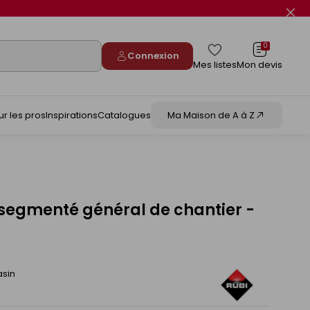
Fer
le
flas
info
0
Connexion
Mes listes
Mon devis
ur les pros
Inspirations
Catalogues
Ma Maison de A à Z
segmenté général de chantier -
asin