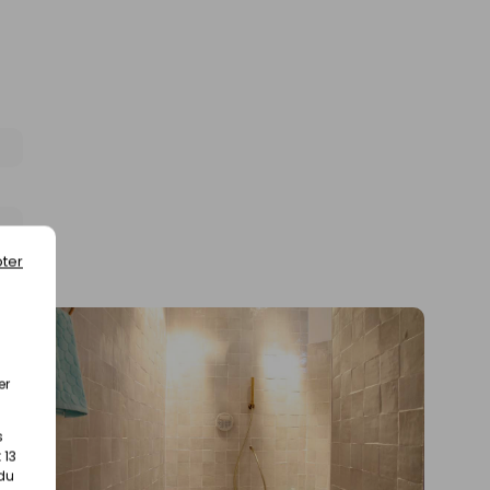
ter
er
s
 13
 du