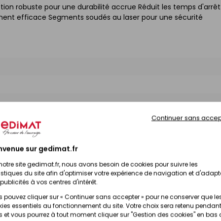
ion robuste pour une durabilité accrue Réduit les temps d'arrêt
ement efficace Segments soudés au laser pour une sécurité
Continuer sans accep
nvenue sur gedimat.fr
notre site gedimat.fr, nous avons besoin de cookies pour suivre les
istiques du site afin d'optimiser votre expérience de navigation et d'adapt
publicités à vos centres d'intérêt.
 pouvez cliquer sur « Continuer sans accepter » pour ne conserver que le
ies essentiels au fonctionnement du site. Votre choix sera retenu pendant
 et vous pourrez à tout moment cliquer sur "Gestion des cookies" en bas