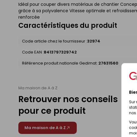
Idéal pour couper divers matériaux de chantier Concept
grâce à sa polyvalence Vitesse optimale et refroidiss
renforcée
Caractéristiques du produit
Code article chez le fournisseur :
32974
Code EAN :
8413797329742
Référence produit nationale Gedimat :
27631560
Ma maison de A à Z
Bie
Retrouver nos conseils
Sur 
stat
pour ce produit
nos 
Vous
Ma maison de A à Z
cook
mois