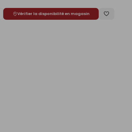
Vérifier la disponibilité en magasin
ugmenter
Enregistrer
e
comme
liste