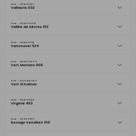
25821161
Vallauris 032
25821208
Vallée de Sèvres 012
25821178
Vancouver 524
25807622
Vert Monaco 005
30236252
Vert d'Aubrac
25821185
Virginie 453
25814712
bocage Vendéen 010