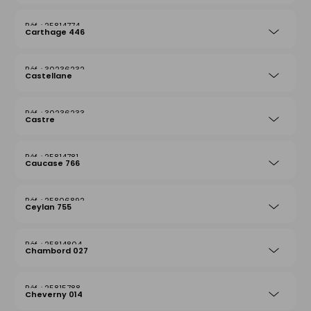
25814774
Carthage 446
30236232
Castellane
30236233
Castre
25814781
Caucase 766
25806892
Ceylan 755
25814804
Chambord 027
25815788
Cheverny 014