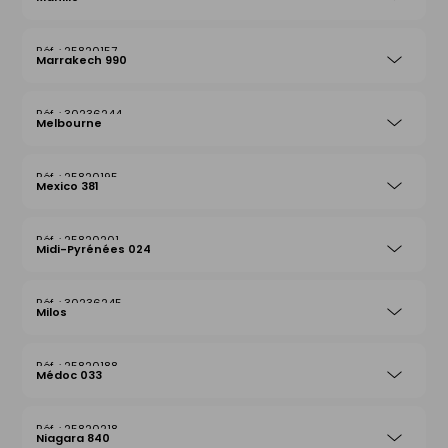
25820157
Marrakech 990
30236244
Melbourne
25820195
Mexico 381
25820201
Midi-Pyrénées 024
30236245
Milos
25820188
Médoc 033
25820218
Niagara 840