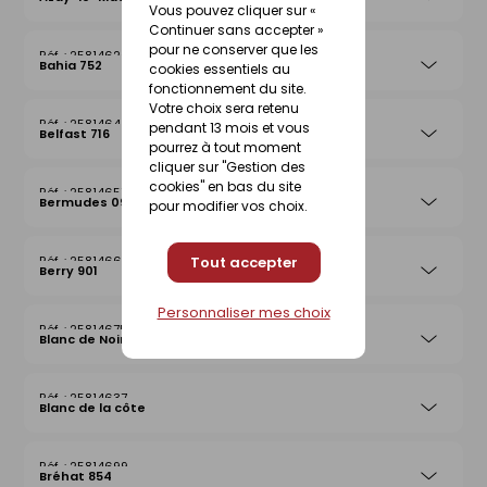
Vous pouvez cliquer sur «
Continuer sans accepter »
pour ne conserver que les
25814620
Bahia 752
cookies essentiels au
fonctionnement du site.
Votre choix sera retenu
25814644
pendant 13 mois et vous
Belfast 716
pourrez à tout moment
cliquer sur "Gestion des
cookies" en bas du site
25814651
Bermudes 097
pour modifier vos choix.
25814668
Tout accepter
Berry 901
Personnaliser mes choix
25814675
Blanc de Noirmoutier 013
25814637
Blanc de la côte
25814699
Bréhat 854