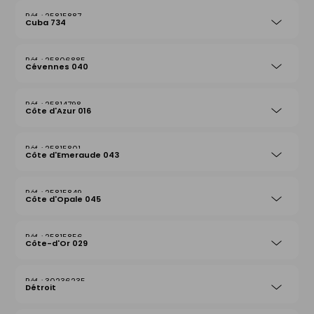
25815887
Cuba 734
25806885
Cévennes 040
25814798
Côte d'Azur 016
25815801
Côte d'Emeraude 043
25815849
Côte d'Opale 045
25815856
Côte-d'Or 029
30236235
Détroit