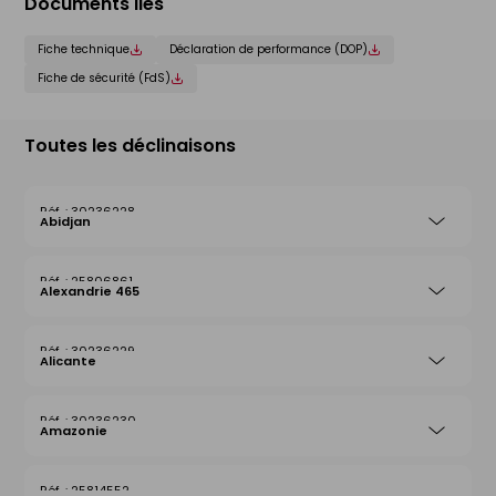
Documents liés
Fiche technique
Déclaration de performance (DOP)
Fiche de sécurité (FdS)
Toutes les déclinaisons
30236228
Abidjan
25806861
Alexandrie 465
30236229
Alicante
30236230
Amazonie
25814552