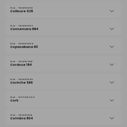
25815825
Collioure 028
25815832
Connemara 884
25815863
Copacabana 611
25815795
Cordoue 184
25815870
Corinthe 589
30236234
Cork
25815818
Coïmbra 804