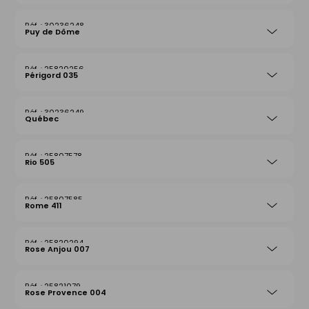
30236248
Puy de Dôme
25820256
Périgord 035
30236249
Québec
25807578
Rio 505
25807585
Rome 411
25820294
Rose Anjou 007
25821079
Rose Provence 004