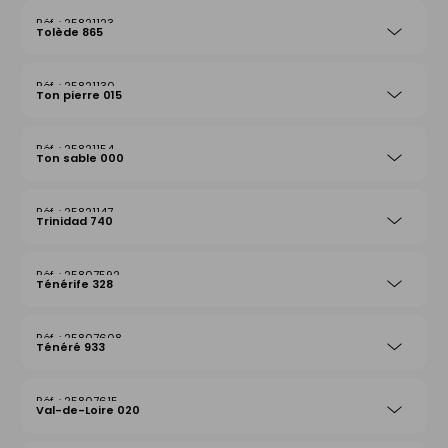
25821123
Tolède 865
25821130
Ton pierre 015
25821154
Ton sable 000
25821147
Trinidad 740
25807592
Ténérife 328
25807608
Ténéré 933
25807615
Val-de-Loire 020