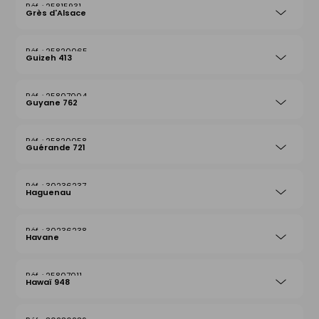
25815931
Grès d'Alsace
25820065
Guizeh 413
25807004
Guyane 762
25820058
Guérande 721
30236237
Haguenau
30236238
Havane
25807011
Hawaï 948