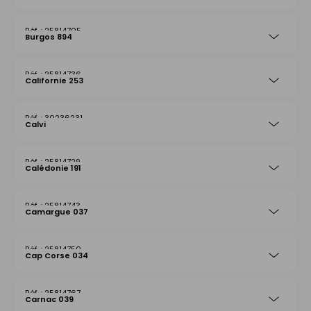
25814705
Burgos 894
25814736
Californie 253
30236231
Calvi
25814729
Calédonie 191
25814743
Camargue 037
25814750
Cap Corse 034
25814767
Carnac 039