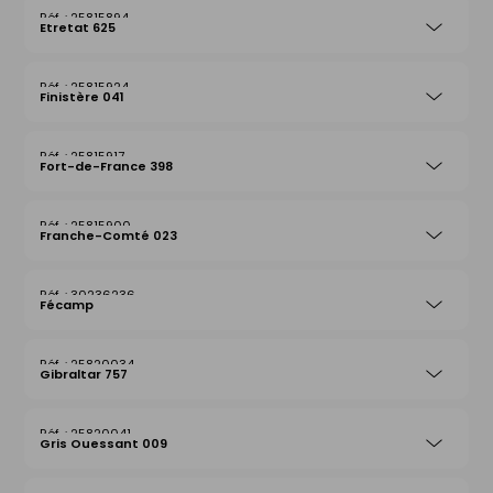
25815894
Etretat 625
25815924
Finistère 041
25815917
Fort-de-France 398
25815900
Franche-Comté 023
30236236
Fécamp
25820034
Gibraltar 757
25820041
Gris Ouessant 009