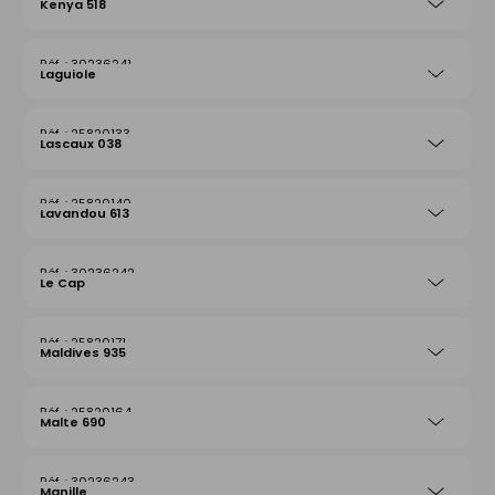
Kenya 518
30236241
Laguiole
25820133
Lascaux 038
25820140
Lavandou 613
30236242
Le Cap
25820171
Maldives 935
25820164
Malte 690
30236243
Manille