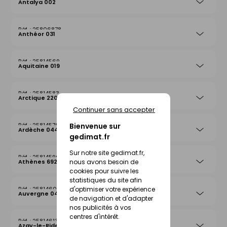
Antalya 002
25806878
Anthéor 031
25814569
Aquitaine 019
25814583
Arctique 220
Continuer sans accepter
25814576
Bienvenue sur
Ardèche 044
gedimat.fr
Sur notre site gedimat.fr,
25814590
Athènes 692
nous avons besoin de
cookies pour suivre les
statistiques du site afin
25814606
d'optimiser votre expérience
Auvergne 042
de navigation et d'adapter
nos publicités à vos
centres d'intérêt.
25814613
Azay-le-Rideau 026