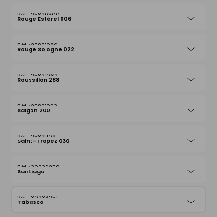
25820300
Rouge Estérel 006
25821086
Rouge Sologne 022
25821062
Roussillon 288
25821093
Saigon 200
25821109
Saint-Tropez 030
30236250
Santiago
30236251
Tabasco