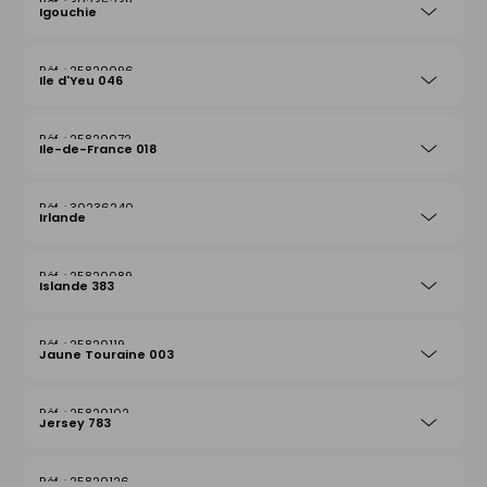
30236239
Igouchie
25820096
Ile d'Yeu 046
25820072
Ile-de-France 018
30236240
Irlande
25820089
Islande 383
25820119
Jaune Touraine 003
25820102
Jersey 783
25820126