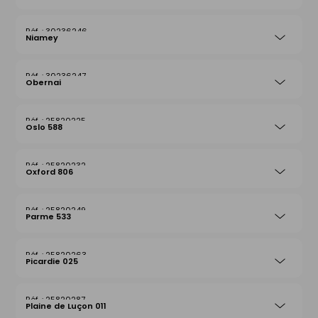
30236246
Niamey
30236247
Obernai
25820225
Oslo 588
25820232
Oxford 806
25820249
Parme 533
25820263
Picardie 025
25820287
Plaine de Luçon 011