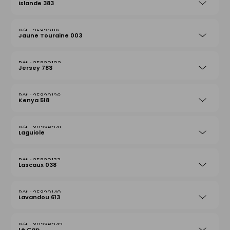
Islande 383
25820119
Jaune Touraine 003
25820102
Jersey 783
25820126
Kenya 518
30236241
Laguiole
25820133
Lascaux 038
25820140
Lavandou 613
30236242
Le Cap