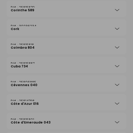
25815870
Corinthe 589
30236234
Cork
25815818
Coïmbra 804
25815887
Cuba 734
25806885
Cévennes 040
25814798
Côte d'Azur 016
25815801
Côte d'Emeraude 043