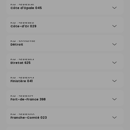
25815849
Côte d'Opale 045
25815856
Côte-d'Or 029
30236235
Détroit
25815894
Etretat 625
25815924
Finistère 041
25815917
Fort-de-France 398
25815900
Franche-Comté 023