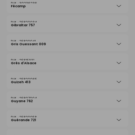
30236236
Fécamp
25820034
Gibraltar 757
25820041
Gris Ouessant 009
25815931
Grès d'Alsace
25820065
Guizeh 413
25807004
Guyane 762
25820058
Guérande 721