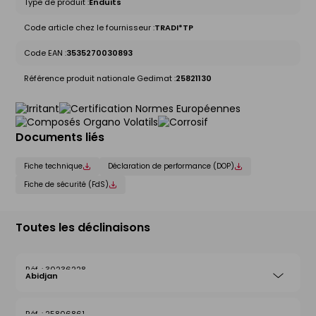
Type de produit :
Enduits
Code article chez le fournisseur :
TRADI*TP
Code EAN :
3535270030893
Référence produit nationale Gedimat :
25821130
Documents liés
Fiche technique
Déclaration de performance (DOP)
Fiche de sécurité (FdS)
Toutes les déclinaisons
30236228
Abidjan
25806861