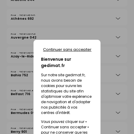
25814590
Athènes 692
25814606
Auvergne 042
Continuer sans accepter
25814613
Azay-le-Rideau 026
Bienvenue sur
gedimat.fr
25814620
Sur notre site gedimat.fr,
Bahia 752
nous avons besoin de
cookies pour suivre les
statistiques du site afin
25814644
Belfast 716
d'optimiser votre expérience
de navigation et d'adapter
nos publicités à vos
25814651
centres d'intérêt.
Bermudes 097
Vous pouvez cliquer sur «
Continuer sans accepter »
25814668
Berry 901
pour ne conserver que les