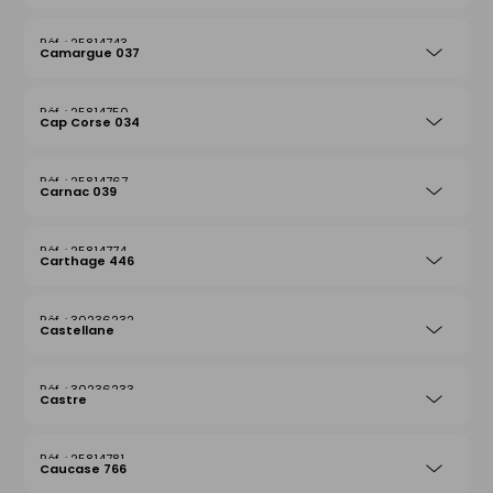
25814743
Camargue 037
25814750
Cap Corse 034
25814767
Carnac 039
25814774
Carthage 446
30236232
Castellane
30236233
Castre
25814781
Caucase 766