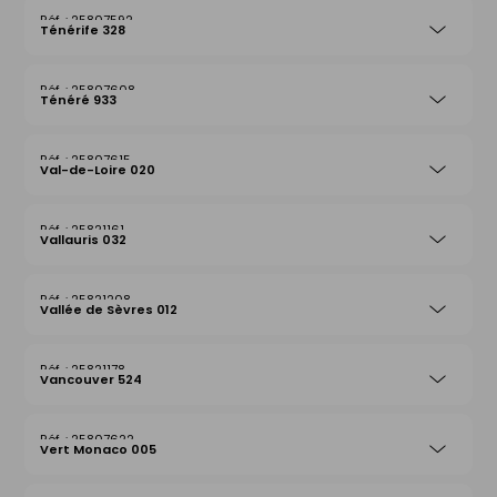
25807592
Ténérife 328
25807608
Ténéré 933
25807615
Val-de-Loire 020
25821161
Vallauris 032
25821208
Vallée de Sèvres 012
25821178
Vancouver 524
25807622
Vert Monaco 005