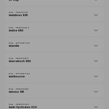
25820171
Maldives 935
25820164
Malte 690
30236243
Manille
25820157
Marrakech 990
30236244
Melbourne
25820195
Mexico 381
25820201
Midi-Pyrénées 024