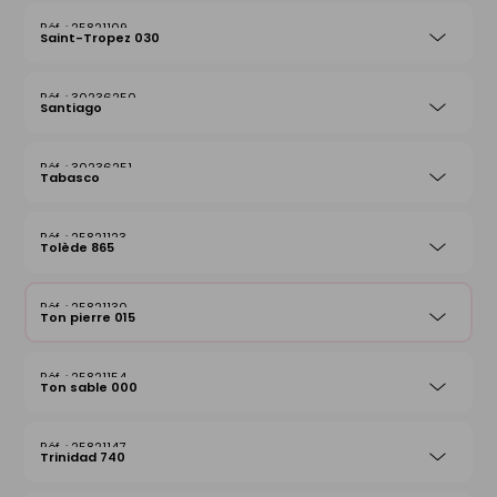
25821109
Saint-Tropez 030
30236250
Santiago
30236251
Tabasco
25821123
Tolède 865
25821130
Ton pierre 015
25821154
Ton sable 000
25821147
Trinidad 740