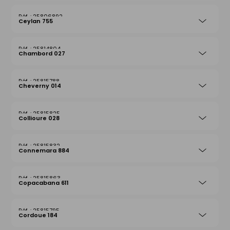
25806892
Ceylan 755
25814804
Chambord 027
25815788
Cheverny 014
25815825
Collioure 028
25815832
Connemara 884
25815863
Copacabana 611
25815795
Cordoue 184