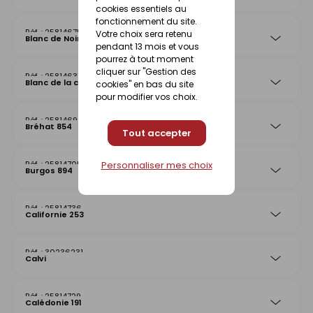
cookies essentiels au
fonctionnement du site.
25814675
Votre choix sera retenu
Blanc de Noirmoutier 013
pendant 13 mois et vous
pourrez à tout moment
cliquer sur "Gestion des
25814637
Blanc de la côte
cookies" en bas du site
pour modifier vos choix.
25814699
Bréhat 854
Tout accepter
Personnaliser mes choix
25814705
Burgos 894
25814736
Californie 253
30236231
Calvi
25814729
Calédonie 191