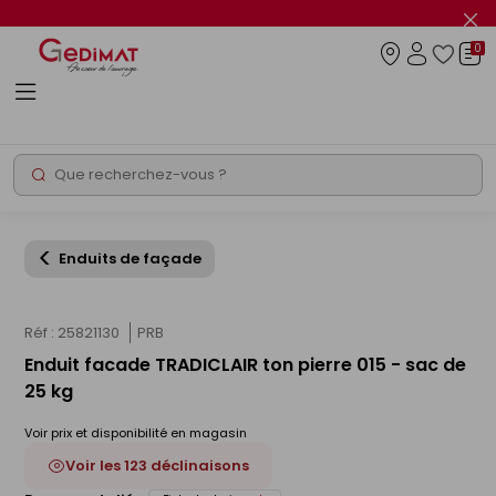
Panneau de gestion des cookies
Fer
le
0
flas
Connexio
info
Rechercher
Chantier express
Enduits de façade
Réf : 25821130
PRB
Enduit facade TRADICLAIR ton pierre 015 - sac de
25 kg
Voir prix et disponibilité en magasin
Voir les 123 déclinaisons