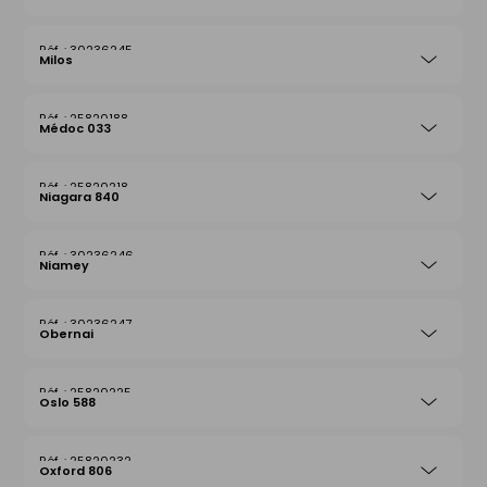
30236245
Milos
25820188
Médoc 033
25820218
Niagara 840
30236246
Niamey
30236247
Obernai
25820225
Oslo 588
25820232
Oxford 806