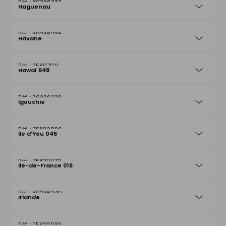
30236237
Haguenau
30236238
Havane
25807011
Hawaï 948
30236239
Igouchie
25820096
Ile d'Yeu 046
25820072
Ile-de-France 018
30236240
Irlande
25820089