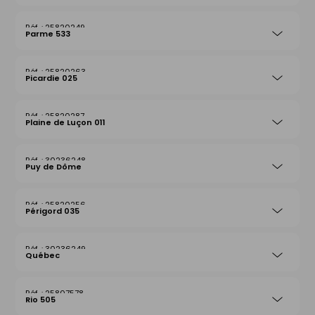
25820249
Parme 533
25820263
Picardie 025
25820287
Plaine de Luçon 011
30236248
Puy de Dôme
25820256
Périgord 035
30236249
Québec
25807578
Rio 505