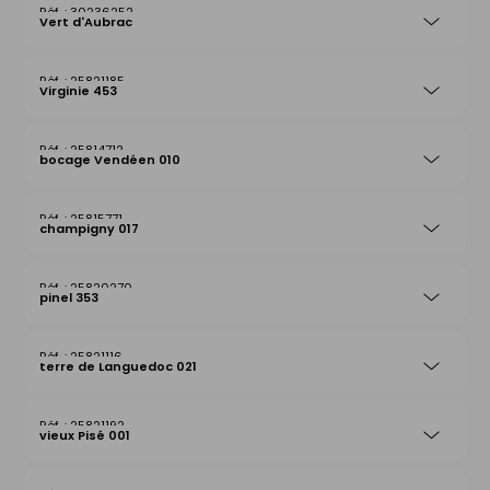
30236252
Vert d'Aubrac
25821185
Virginie 453
25814712
bocage Vendéen 010
25815771
champigny 017
25820270
pinel 353
25821116
terre de Languedoc 021
25821192
vieux Pisé 001