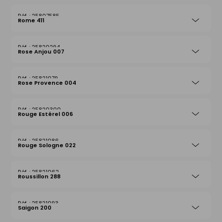
25807585
Rome 411
25820294
Rose Anjou 007
25821079
Rose Provence 004
25820300
Rouge Estérel 006
25821086
Rouge Sologne 022
25821062
Roussillon 288
25821093
Saigon 200