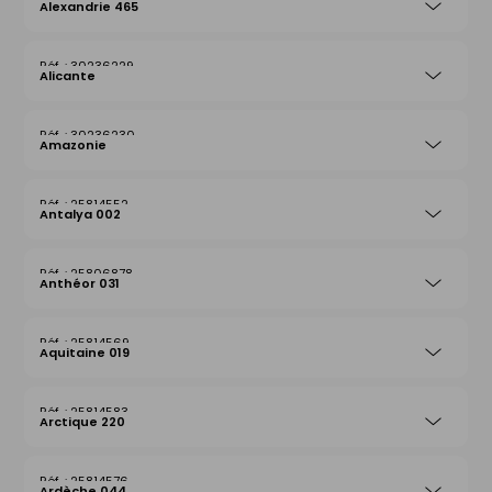
Alexandrie 465
30236229
Alicante
30236230
Amazonie
25814552
Antalya 002
25806878
Anthéor 031
25814569
Aquitaine 019
25814583
Arctique 220
25814576
Ardèche 044