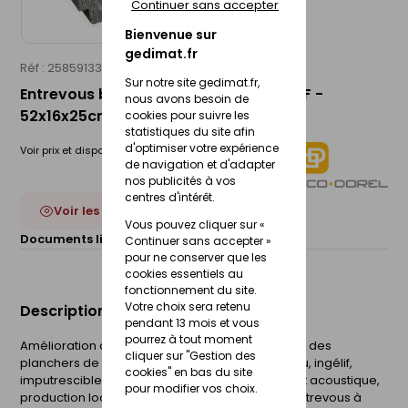
Continuer sans accepter
Bienvenue sur
gedimat.fr
Réf : 25859133
ALBON PREFA
Sur notre site gedimat.fr,
Entrevous béton à bord droit 200dN NF -
nous avons besoin de
52x16x25cm
cookies pour suivre les
statistiques du site afin
d'optimiser votre expérience
Voir prix et disponibilité en magasin
de navigation et d'adapter
nos publicités à vos
centres d'intérêt.
Voir les 4 déclinaisons
Vous pouvez cliquer sur «
Documents liés :
Fiche technique
Continuer sans accepter »
pour ne conserver que les
cookies essentiels au
fonctionnement du site.
Votre choix sera retenu
Description du produit
pendant 13 mois et vous
pourrez à tout moment
Amélioration de la résistance à l'effort tranchant des
cliquer sur "Gestion des
planchers de façon significative. Résistant au feu, ingélif,
cookies" en bas du site
imputrescible, inertie thermique, affaiblissement acoustique,
pour modifier vos choix.
production locale, résistant aux rongeurs. Les entrevous à