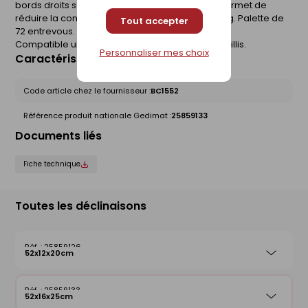
bords droits se distinguent par leur forme qui permet de
réduire la consommation en béton. Poids : 16,5kg. Palette de
Tout accepter
72 entrevous.
Compatible uniquement avec des poutrelles treillis.
Personnaliser mes choix
Caractéristiques du produit
Code article chez le fournisseur :
BC1552
Référence produit nationale Gedimat :
25859133
Documents liés
Fiche technique
Toutes les déclinaisons
25859126
52x12x20cm
25859133
52x16x25cm