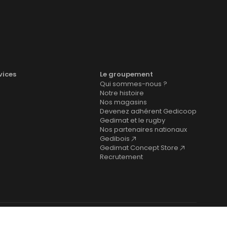
vices
Le groupement
Qui sommes-nous ?
Notre histoire
Nos magasins
Devenez adhérent Gedicoop
Gedimat et le rugby
Nos partenaires nationaux
Gedibois
Gedimat Concept Store
Recrutement
cookies