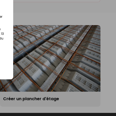
er
s
 13
 du
Créer un plancher d'étage