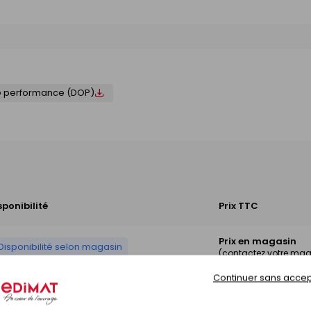
e performance (DOP)
sponibilité
Prix TTC
Prix en magasin
Disponibilité selon magasin
(contactez votre mag
Continuer sans accep
Prix en magasin
Disponibilité selon magasin
(contactez votre mag