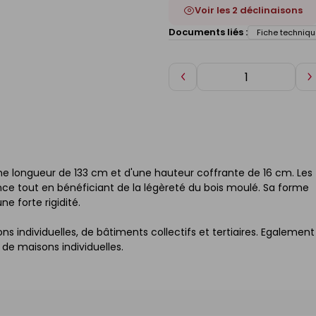
Voir les 2 déclinaisons
Documents liés :
Fiche techniqu
Diminuer
A
de
d
1
1
ne longueur de 133 cm et d'une hauteur coffrante de 16 cm. Les
ce tout en bénéficiant de la légèreté du bois moulé. Sa forme
ne forte rigidité.
s individuelles, de bâtiments collectifs et tertiaires. Egalement
 de maisons individuelles.