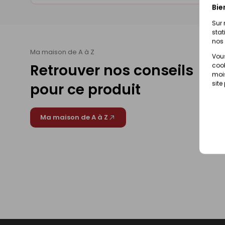
Bie
Sur 
stat
nos 
Ma maison de A à Z
Vous
Retrouver nos conseils
cook
mois
site
pour ce produit
Ma maison de A à Z