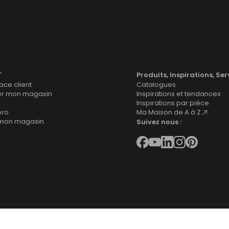
T
Produits, Inspirations, Ser
ce client
Catalogues
er mon magasin
Inspirations et tendances
Inspirations par pièce
pro
Ma Maison de A à Z
 mon magasin
Suivez nous :
 site
Mentions légales
Cookies
Déclaration d'accessibilité
Gestion des 