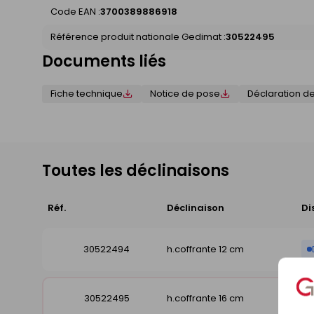
Code EAN :
3700389886918
Référence produit nationale Gedimat :
30522495
Documents liés
Fiche technique
Notice de pose
Déclaration d
Toutes les déclinaisons
Réf.
Déclinaison
Di
30522494
h.coffrante 12 cm
30522495
h.coffrante 16 cm