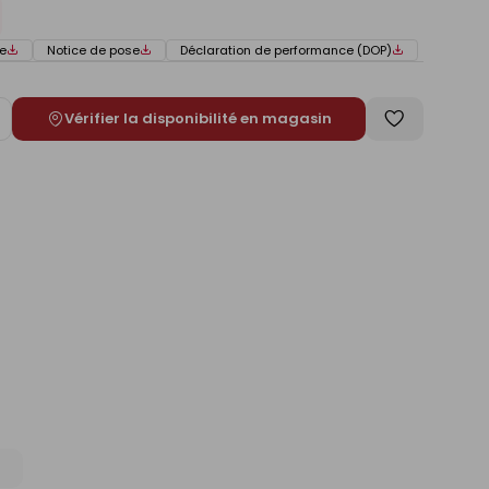
e
Notice de pose
Déclaration de performance (DOP)
Vérifier la disponibilité en magasin
ugmenter
Enregistrer
e
comme
liste