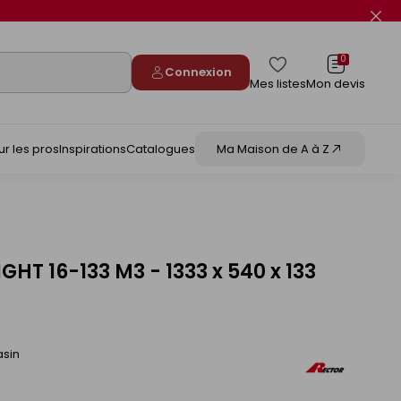
Fer
le
flas
info
0
Connexion
Mes listes
Mon devis
ur les pros
Inspirations
Catalogues
Ma Maison de A à Z
HT 16-133 M3 - 1333 x 540 x 133
asin