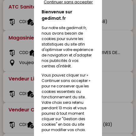
Continuer sans accepter
ATC Sanitaire (H/F)
Bienvenue sur
gedimat.fr
CDI
Gedimat Bléger
Colmar (68)
Sur notre site gedimat.fr,
nous avons besoin de
Magasinier Vendeur (H/F) -CDD
cookies pour suivre les
statistiques du site afin
d'optimiser votre expérience
CDD
Gedibois GEDIBOIS BOIS ET DERIVES DE VOUJEAUCOURT
de navigation et d'adapter
nos publicités à vos
Voujeaucourt (25)
centres d'intérêt.
Vous pouvez cliquer sur «
Vendeur Libre Service (H/F)
Continuer sans accepter »
pour ne conserver que les
cookies essentiels au
CDI
Gedimat Bruant
Rue (80)
fonctionnement du site.
Votre choix sera retenu
pendant 13 mois et vous
Vendeur Comptoir (H/F)
pourrez à tout moment
cliquer sur "Gestion des
CDI
Gedimat Sosaca
Grimaud (83)
cookies" en bas du site
pour modifier vos choix.