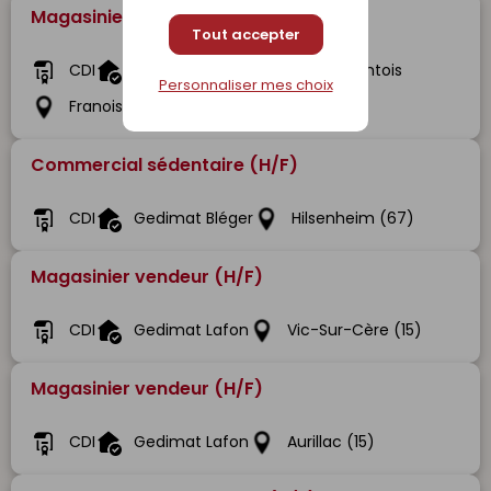
Magasinier Cariste (H/F)
Tout accepter
CDI
Gedibois Bois Et Matériaux Comtois
Personnaliser mes choix
Franois (25)
Commercial sédentaire (H/F)
CDI
Gedimat Bléger
Hilsenheim (67)
Magasinier vendeur (H/F)
CDI
Gedimat Lafon
Vic-Sur-Cère (15)
Magasinier vendeur (H/F)
CDI
Gedimat Lafon
Aurillac (15)