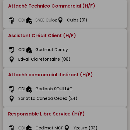
Attaché Technico Commercial (H/F)
CDI
SNEE Culoz
Culoz (01)
Assistant Crédit Client (H/F)
CDI
Gedimat Derrey
Étival-Clairefontaine (88)
Attaché commercial itinérant (H/F)
CDI
Gedibois SOUILLAC
Sarlat La Caneda Cedex (24)
Responsable Libre Service (H/F)
CDI
Gedimat MCF
Yzeure (03)