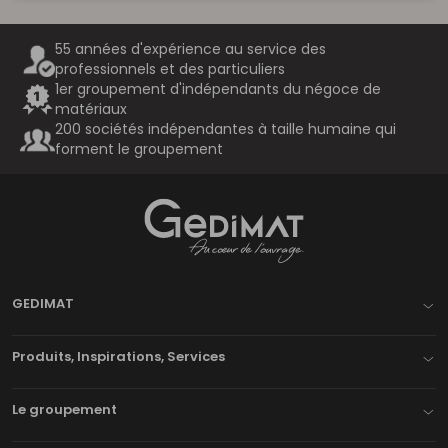
55 années d'expérience au service des
professionnels et des particuliers
1er groupement d'indépendants du négoce de
matériaux
200 sociétés indépendantes à taille humaine qui
forment le groupement
Gedimat
- AU COEUR DE L'OUVRAGE
GEDIMAT
Produits, Inspirations, Services
Le groupement