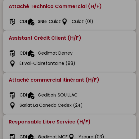
Attaché Technico Commercial (H/F)
CDI
SNEE Culoz
Culoz (01)
Assistant Crédit Client (H/F)
CDI
Gedimat Derrey
Étival-Clairefontaine (88)
Attaché commercial itinérant (H/F)
CDI
Gedibois SOUILLAC
Sarlat La Caneda Cedex (24)
Responsable Libre Service (H/F)
CDI
Gedimat MCF
Yzeure (03)