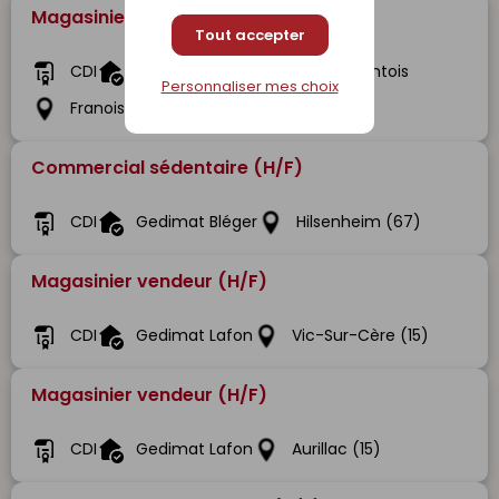
Magasinier Cariste (H/F)
Tout accepter
CDI
Gedibois Bois Et Matériaux Comtois
Personnaliser mes choix
Franois (25)
Commercial sédentaire (H/F)
CDI
Gedimat Bléger
Hilsenheim (67)
Magasinier vendeur (H/F)
CDI
Gedimat Lafon
Vic-Sur-Cère (15)
Magasinier vendeur (H/F)
CDI
Gedimat Lafon
Aurillac (15)