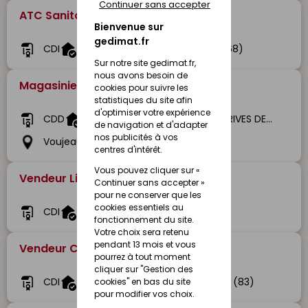
Continuer sans accepter
ATC Sanitaire (H/F)
Bienvenue sur
gedimat.fr
CDI
Gedimat Bléger
Colmar (68)
Sur notre site gedimat.fr,
nous avons besoin de
Magasinier Vendeur (H/F) -CDD
cookies pour suivre les
statistiques du site afin
d'optimiser votre expérience
CDD
Gedibois GEDIBOIS BOIS ET DERIVES DE VOUJEAUCOURT
de navigation et d'adapter
nos publicités à vos
Voujeaucourt (25)
centres d'intérêt.
Vous pouvez cliquer sur «
Vendeur Libre Service (H/F)
Continuer sans accepter »
pour ne conserver que les
cookies essentiels au
CDI
Gedimat Bruant
Rue (80)
fonctionnement du site.
Votre choix sera retenu
pendant 13 mois et vous
Vendeur Comptoir (H/F)
pourrez à tout moment
cliquer sur "Gestion des
CDI
Gedimat Sosaca
Grimaud (83)
cookies" en bas du site
pour modifier vos choix.