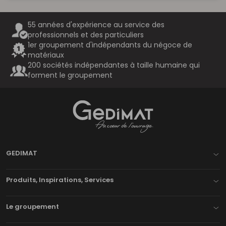
55 années d'expérience au service des
professionnels et des particuliers
1er groupement d'indépendants du négoce de
matériaux
200 sociétés indépendantes à taille humaine qui
forment le groupement
Gedimat
- AU COEUR DE L'OUVRAGE
GEDIMAT
Produits, Inspirations, Services
Le groupement