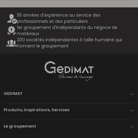
55 années d'expérience au service des
professionnels et des particuliers
1er groupement d'indépendants du négoce de
matériaux
200 sociétés indépendantes à taille humaine qui
forment le groupement
Gedimat
- AU COEUR DE L'OUVRAGE
GEDIMAT
Produits, Inspirations, Services
Le groupement