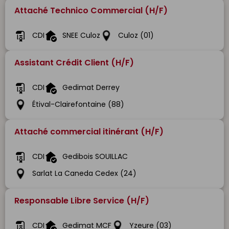
Attaché Technico Commercial (H/F)
CDI
SNEE Culoz
Culoz (01)
Assistant Crédit Client (H/F)
CDI
Gedimat Derrey
Étival-Clairefontaine (88)
Attaché commercial itinérant (H/F)
CDI
Gedibois SOUILLAC
Sarlat La Caneda Cedex (24)
Responsable Libre Service (H/F)
CDI
Gedimat MCF
Yzeure (03)