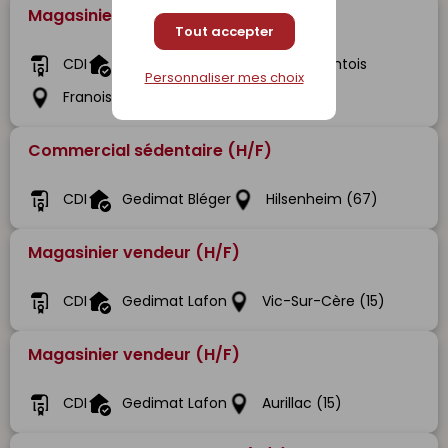
Magasinier Cariste (H/F)
Tout accepter
CDI
Gedibois Bois Et Matériaux Comtois
Personnaliser mes choix
Franois (25)
Commercial sédentaire (H/F)
CDI
Gedimat Bléger
Hilsenheim (67)
Magasinier vendeur (H/F)
CDI
Gedimat Lafon
Vic-Sur-Cère (15)
Magasinier vendeur (H/F)
CDI
Gedimat Lafon
Aurillac (15)