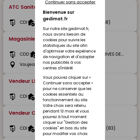
Continuer sans accepter
ATC Sanitaire (H/F)
Bienvenue sur
gedimat.fr
CDI
Gedimat Bléger
Colmar (68)
Sur notre site gedimat.fr,
nous avons besoin de
Magasinier Vendeur (H/F) -CDD
cookies pour suivre les
statistiques du site afin
d'optimiser votre expérience
CDD
Gedibois GEDIBOIS BOIS ET DERIVES DE VOUJEAUCOURT
de navigation et d'adapter
nos publicités à vos
Voujeaucourt (25)
centres d'intérêt.
Vous pouvez cliquer sur «
Vendeur Libre Service (H/F)
Continuer sans accepter »
pour ne conserver que les
cookies essentiels au
CDI
Gedimat Bruant
Rue (80)
fonctionnement du site.
Votre choix sera retenu
pendant 13 mois et vous
Vendeur Comptoir (H/F)
pourrez à tout moment
cliquer sur "Gestion des
CDI
Gedimat Sosaca
Grimaud (83)
cookies" en bas du site
pour modifier vos choix.