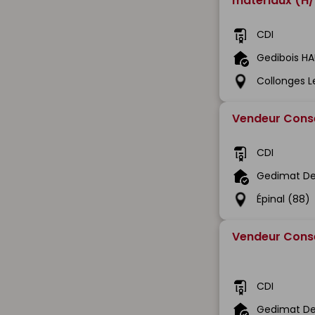
matériaux (H/
CDI
Gedibois H
Collonges L
Vendeur Conse
CDI
Gedimat De
Épinal (88)
Vendeur Conse
CDI
Gedimat De