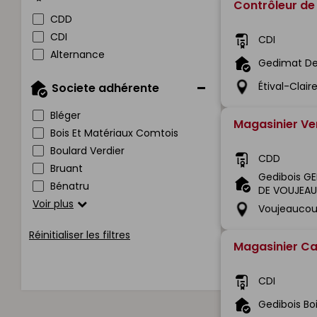
Contrôleur de
CDD
CDI
CDI
Alternance
Gedimat De
Étival-Clai
Societe adhérente
Bléger
Magasinier V
Bois Et Matériaux Comtois
Boulard Verdier
CDD
Bruant
Gedibois GE
Bénatru
DE VOUJEA
Voir plus
Voujeaucou
Réinitialiser les filtres
Magasinier Ca
CDI
Gedibois Bo