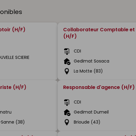
ponibles
toir (H/F)
Collaborateur Comptable et 
(H/F)
CDI
UVELLE SCIERIE
Gedimat Sosaca
La Motte (83)
riste (H/F)
Responsable d'agence (H/F)
CDI
natru
Gedimat Dumeil
-Sanne (38)
Brioude (43)