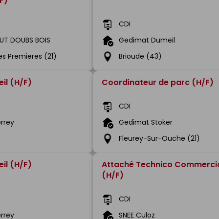
F)
CDI
AUT DOUBS BOIS
Gedimat Dumeil
es Premieres (21)
Brioude (43)
il (H/F)
Coordinateur de parc (H/F)
CDI
rrey
Gedimat Stoker
Fleurey-Sur-Ouche (21)
il (H/F)
Attaché Technico Commerci
(H/F)
CDI
rrey
SNEE Culoz