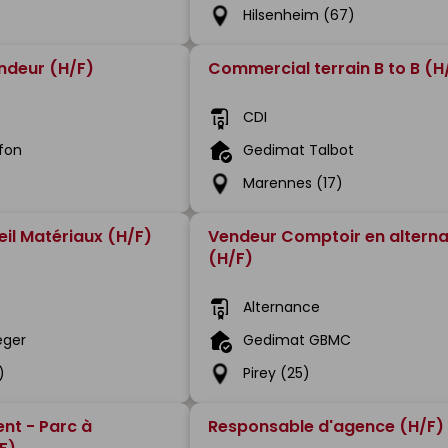
)
Hilsenheim (67)
ndeur (H/F)
Commercial terrain B to B (H
CDI
fon
Gedimat Talbot
Marennes (17)
il Matériaux (H/F)
Vendeur Comptoir en altern
(H/F)
Alternance
éger
Gedimat GBMC
)
Pirey (25)
ent - Parc à
Responsable d'agence (H/F)