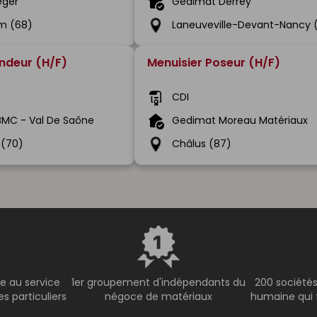
éger
Gedimat Derrey
m (68)
Laneuveville-Devant-Nancy 
ndeur (H/F)
Menuisier Poseur (H/F)
CDI
MC - Val De Saône
Gedimat Moreau Matériaux
 (70)
Châlus (87)
e au service
1er groupement d'indépendants du
200 sociétés
s particuliers
négoce de matériaux
humaine qui