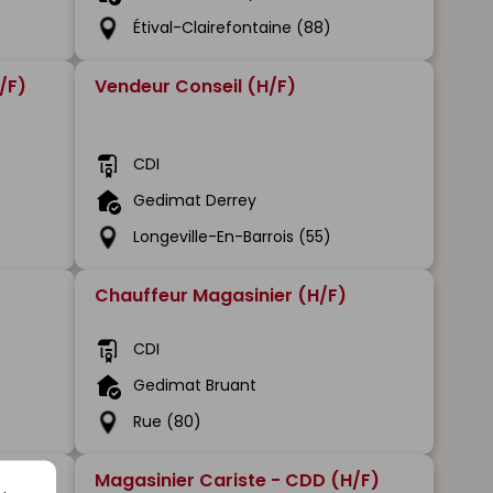
Étival-Clairefontaine (88)
/F)
Vendeur Conseil (H/F)
CDI
Gedimat Derrey
Longeville-En-Barrois (55)
Chauffeur Magasinier (H/F)
CDI
Gedimat Bruant
Rue (80)
Magasinier Cariste - CDD (H/F)