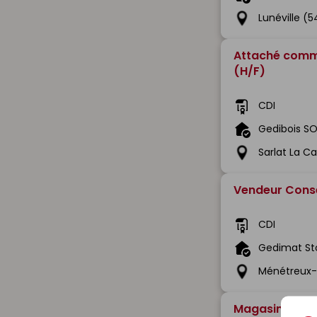
Lunéville (5
Attaché comme
(H/F)
CDI
Gedibois S
Sarlat La 
Vendeur Conse
CDI
Gedimat St
Ménétreux-L
Magasinier Ca