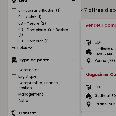
Lieu
47 offres dis
01 - Jassans-Riottier (1)
01 - Culoz (1)
03 - Yzeure (2)
Vendeur Comp
03 - Dompierre-Sur-Besbre
(1)
03 - Domérat (1)
CDI
Voir plus
Gedibois NO
SAVOYARDE
Type de poste
Yenne (73)
Commerce
Magasinier Ca
Logistique
Comptabilité, finance,
CDI
gestion
Management
Gedimat Bé
Autre
Salaise-Sur
Contrat