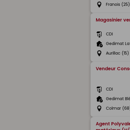
Franois (25
Magasinier ve
CDI
Gedimat La
Aurillac (15)
Vendeur Conse
CDI
Gedimat Bl
Colmar (68
Agent Polyval