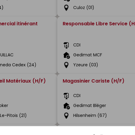
4)
Culoz (01)
rcial itinérant
Responsable Libre Service (H
CDI
OUILLAC
Gedimat MCF
Caneda Cedex (24)
Yzeure (03)
il Matériaux (H/F)
Magasinier Cariste (H/F)
CDI
oker
Gedimat Bléger
e-Pitois (21)
Hilsenheim (67)
riste
Chauffeur PL/SPL (H/F)