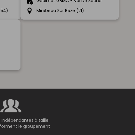
Gedimat GBMC - Val De Saône
(54)
Mirebeau Sur Bèze (21)
 indépendantes à taille
 forment le groupement