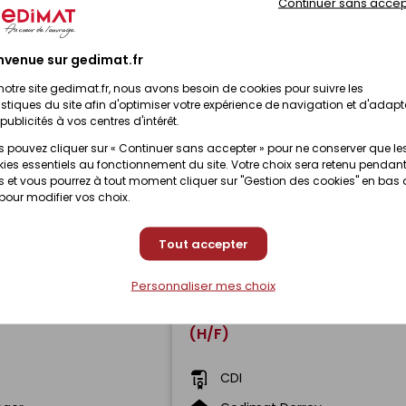
Continuer sans accep
relage (H/F)
CDI
nvenue sur gedimat.fr
éger
Gedimat GBMC
notre site gedimat.fr, nous avons besoin de cookies pour suivre les
istiques du site afin d'optimiser votre expérience de navigation et d'adapt
)
Pontarlier (25)
publicités à vos centres d'intérêt.
 pouvez cliquer sur « Continuer sans accepter » pour ne conserver que le
reur - CDD (H/F)
Chauffeur Poids Livreur (H/F
ies essentiels au fonctionnement du site. Votre choix sera retenu pendant
 et vous pourrez à tout moment cliquer sur "Gestion des cookies" en bas
 pour modifier vos choix.
CDI
CF
Gedimat MCF
Tout accepter
Sur-Besbre (03)
Yzeure (03)
Personnaliser mes choix
il Comptoir (H/F)
Attaché Technico Commerci
(H/F)
CDI