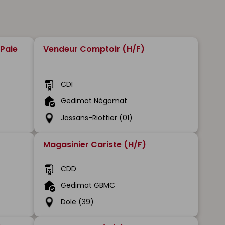
Paie
Vendeur Comptoir (H/F)
CDI
Gedimat Négomat
Jassans-Riottier (01)
Magasinier Cariste (H/F)
CDD
Gedimat GBMC
Dole (39)