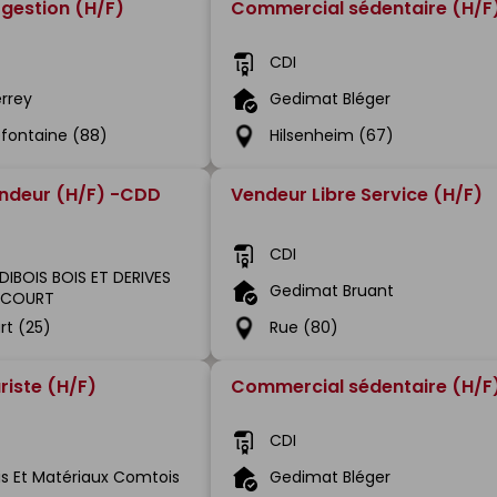
 gestion (H/F)
Commercial sédentaire (H/F
CDI
rrey
Gedimat Bléger
refontaine (88)
Hilsenheim (67)
endeur (H/F) -CDD
Vendeur Libre Service (H/F)
CDI
DIBOIS BOIS ET DERIVES
Gedimat Bruant
UCOURT
rt (25)
Rue (80)
riste (H/F)
Commercial sédentaire (H/F
CDI
is Et Matériaux Comtois
Gedimat Bléger