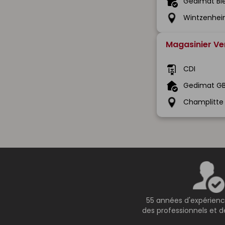
Gedimat Bl
Wintzenhei
Magasinier Ve
CDI
Gedimat GB
Champlitte
55 années d'expérienc
des professionnels et de