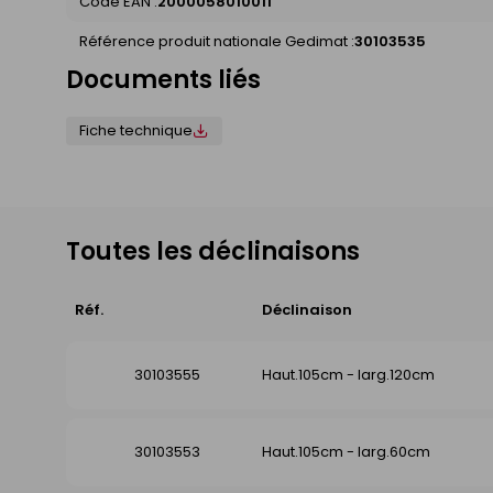
Code EAN :
2000058010011
Référence produit nationale Gedimat :
30103535
Documents liés
Fiche technique
Toutes les déclinaisons
Réf.
Déclinaison
30103555
Haut.105cm - larg.120cm
30103553
Haut.105cm - larg.60cm