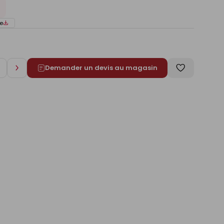
e
Demander un devis au magasin
Augmenter
Enregistrer
de
comme
1
liste