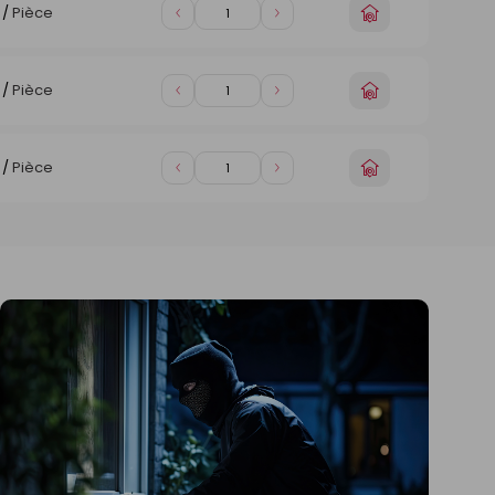
Choisir
/
Pièce
Diminuer
Augmenter
un
de
de
magasin
1
1
Choisir
/
Pièce
Diminuer
Augmenter
un
de
de
magasin
1
1
Choisir
/
Pièce
Diminuer
Augmenter
un
de
de
magasin
1
1