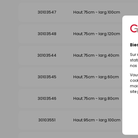
30103547
Haut.75cm - larg.100cm
30103548
Haut.75cm - larg.120cm
Bie
Sur 
30103544
Haut.75cm - larg.40cm
stat
nos 
Vous
30103545
Haut.75cm - larg.60cm
cook
mois
site
30103546
Haut.75cm - larg.80cm
30103551
Haut.95cm - larg.100cm