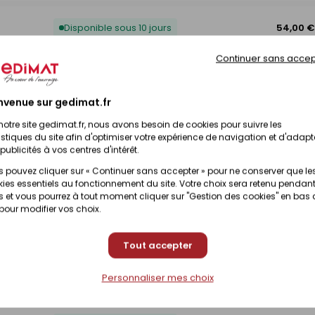
Disponible sous 10 jours
54,00 €
Continuer sans accep
Disponible sous 10 jours
63,00 €
nvenue sur gedimat.fr
notre site gedimat.fr, nous avons besoin de cookies pour suivre les
Disponible sous 10 jours
29,00 €
istiques du site afin d'optimiser votre expérience de navigation et d'adapt
publicités à vos centres d'intérêt.
 pouvez cliquer sur « Continuer sans accepter » pour ne conserver que le
Disponible sous 10 jours
31,00 €
ies essentiels au fonctionnement du site. Votre choix sera retenu pendant
 et vous pourrez à tout moment cliquer sur "Gestion des cookies" en bas
 pour modifier vos choix.
Disponible sous 10 jours
45,00 €
Tout accepter
Disponible sous 10 jours
56,00 €
Personnaliser mes choix