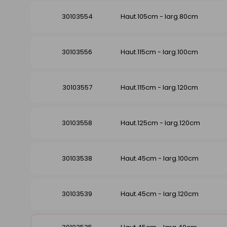
30103554
Haut.105cm - larg.80cm
30103556
Haut.115cm - larg.100cm
30103557
Haut.115cm - larg.120cm
30103558
Haut.125cm - larg.120cm
30103538
Haut.45cm - larg.100cm
30103539
Haut.45cm - larg.120cm