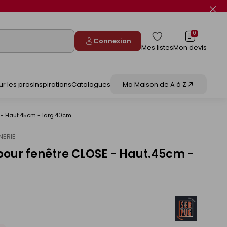
Fer
le
flas
info
0
Connexion
Mes listes
Mon devis
ur les pros
Inspirations
Catalogues
Ma Maison de A à Z
E - Haut.45cm - larg.40cm
NERIE
 pour fenêtre CLOSE - Haut.45cm -