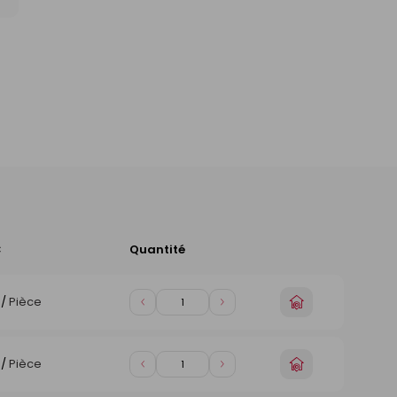
C
Quantité
Ajouter
au
panier
Choisir
/
Pièce
Diminuer
Augmenter
un
de
de
magasin
1
1
Choisir
/
Pièce
Diminuer
Augmenter
un
de
de
magasin