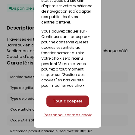
statistiques du site afin
d'optimiser votre expérience
Disponible sous 10 jours
de navigation et d'adapter
nos publicités à vos
centres d'intérêt.
Description du produit
Vous pouvez cliquer sur «
Continuer sans accepter »
Traverses en tube carré 20x20x2mm
pour ne conserver que les
Barreaux en carré plein 12x12mm
cookies essentiels au
Scellement entre tableau avec prise de 5 cm de chaque côté
fonctionnement du site.
Couche d'apprêt noir.
Votre choix sera retenu
Caractéristiques du produit
pendant 13 mois et vous
pourrez à tout moment
cliquer sur "Gestion des
Matière :
Acier
cookies" en bas du site
pour modifier vos choix.
Type de grille :
Prête à poser
Type de produit :
Grilles de défense
Tout accepter
Code article chez le fournisseur :
2000058030040
Personnaliser mes choix
Code EAN :
2000058030040
Référence produit nationale Gedimat :
30103547