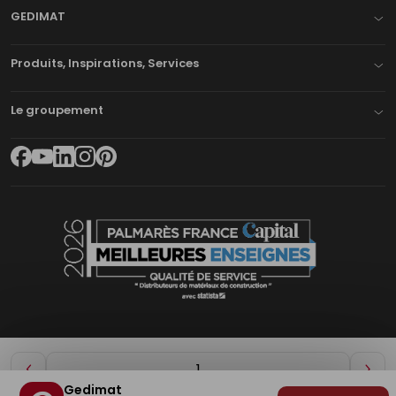
GEDIMAT
Produits, Inspirations, Services
Le groupement
Diminuer
Aug
Gedimat
de
de
Plan du site
Mentions légales
Cookies
Déclaration d'accessibilité