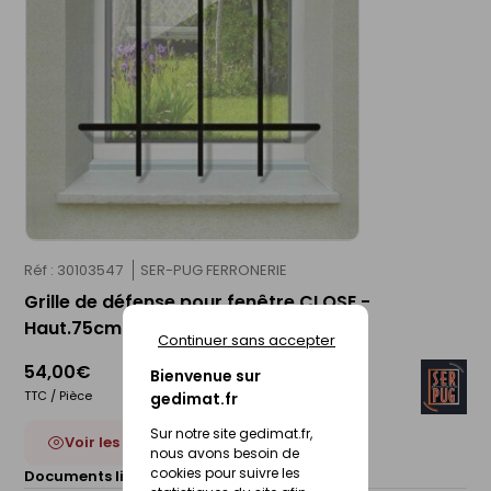
Réf : 30103547
SER-PUG FERRONERIE
Grille de défense pour fenêtre CLOSE -
Haut.75cm - larg.100cm
Continuer sans accepter
54,00€
Bienvenue sur
TTC / Pièce
gedimat.fr
Sur notre site gedimat.fr,
Voir les 24 déclinaisons
nous avons besoin de
cookies pour suivre les
Documents liés :
Fiche technique