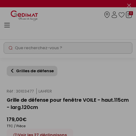
Panneau de gestion des cookies
Fer
le
0
flas
Connexio
info
Rechercher
Chantier express
Grilles de défense
Réf : 30103477
LAHFER
Grille de défense pour fenêtre VOILE - haut.115cm
- larg.120cm
179,00€
TTC / Pièce
Voir les 27 déclinaisons