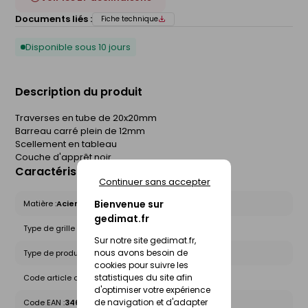
Documents liés :
Fiche technique
Disponible sous 10 jours
Description du produit
Traverses en tube de 20x20mm
Barreau carré plein de 12mm
Scellement en tableau
Couche d'apprêt noir.
Caractéristiques du produit
Continuer sans accepter
Bienvenue sur
Matière :
Acier
gedimat.fr
Type de grille :
Prête à poser
Sur notre site gedimat.fr,
nous avons besoin de
Type de produit :
Grilles de défense
cookies pour suivre les
statistiques du site afin
Code article chez le fournisseur :
GVO115/120
d'optimiser votre expérience
de navigation et d'adapter
Code EAN :
3462441115434