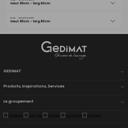
30103469
Haut.95cm - larg.60cm
30103470
Haut.95cm - larg.80cm
Gedimat
- AU COEUR DE L'OUVRAGE
GEDIMAT
Produits, Inspirations, Services
Le groupement