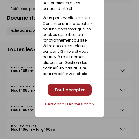
nos publicités à vos
centres d'intérêt.
Référence produit nationale Gedimat :
30103477
Documents liés
Vous pouvez cliquer sur «
Continuer sans accepter »
pour ne conserver que les
Fiche technique
cookies essentiels au
fonctionnement du site.
Votre choix sera retenu
Toutes les déclinaisons
pendant 13 mois et vous
pourrez à tout moment
cliquer sur "Gestion des
30103475
cookies" en bas du site
Haut.105cm - larg.120cm
pour modifier vos choix.
30103473
Tout accepter
Haut.105cm - larg.60cm
Personnaliser mes choix
30103474
Haut.105cm - larg.80cm
30103476
Haut.115cm - larg.100cm