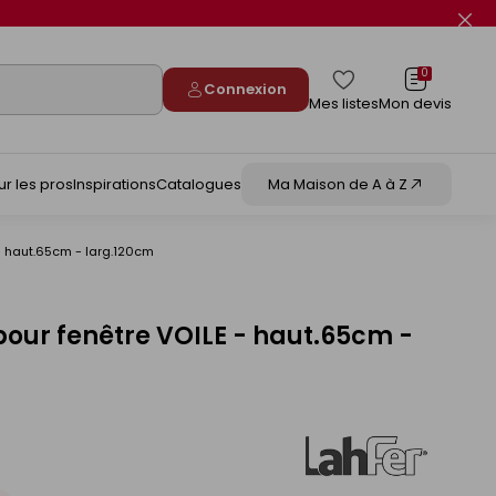
Fer
le
flas
info
0
Connexion
Mes listes
Mon devis
ur les pros
Inspirations
Catalogues
Ma Maison de A à Z
 - haut.65cm - larg.120cm
 pour fenêtre VOILE - haut.65cm -