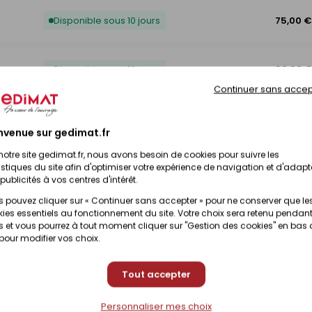
Disponible sous 10 jours
75,00 €
Disponible sous 10 jours
99,00 
Continuer sans accep
Disponible sous 10 jours
115,00 
nvenue sur gedimat.fr
notre site gedimat.fr, nous avons besoin de cookies pour suivre les
Disponible sous 10 jours
69,00 
istiques du site afin d'optimiser votre expérience de navigation et d'adapt
publicités à vos centres d'intérêt.
 pouvez cliquer sur « Continuer sans accepter » pour ne conserver que le
ies essentiels au fonctionnement du site. Votre choix sera retenu pendant
Disponible sous 10 jours
75,00 €
 et vous pourrez à tout moment cliquer sur "Gestion des cookies" en bas
 pour modifier vos choix.
Disponible sous 10 jours
85,00 
Tout accepter
Personnaliser mes choix