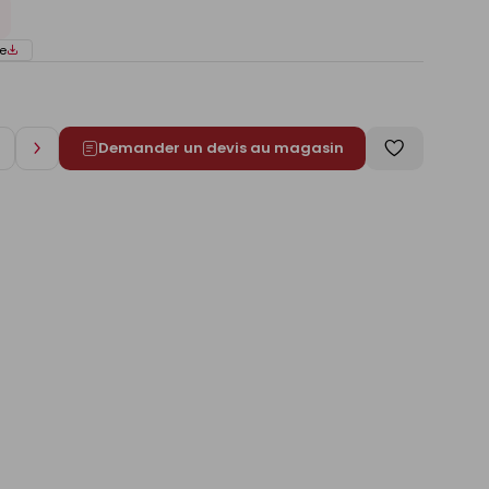
e
Demander un devis au magasin
Augmenter
Enregistrer
de
comme
1
liste