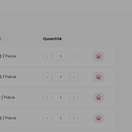
C
Quantité
Ajouter
au
panier
Choisir
€
/
Pièce
Diminuer
Augmenter
un
de
de
magasin
1
1
Choisir
€
/
Pièce
Diminuer
Augmenter
un
de
de
magasin
1
1
Choisir
€
/
Pièce
Diminuer
Augmenter
un
de
de
magasin
1
1
Choisir
€
/
Pièce
Diminuer
Augmenter
un
de
de
magasin
1
1