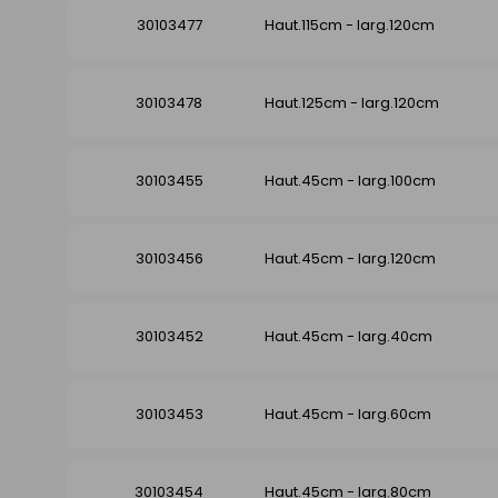
30103477
Haut.115cm - larg.120cm
30103478
Haut.125cm - larg.120cm
30103455
Haut.45cm - larg.100cm
30103456
Haut.45cm - larg.120cm
30103452
Haut.45cm - larg.40cm
30103453
Haut.45cm - larg.60cm
30103454
Haut.45cm - larg.80cm