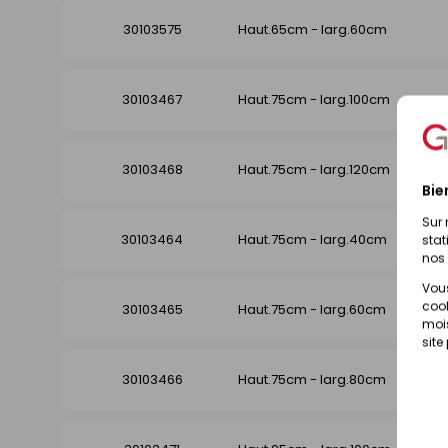
30103575
Haut.65cm - larg.60cm
30103467
Haut.75cm - larg.100cm
30103468
Haut.75cm - larg.120cm
Bie
Sur 
30103464
Haut.75cm - larg.40cm
stat
nos 
Vous
cook
30103465
Haut.75cm - larg.60cm
mois
site
30103466
Haut.75cm - larg.80cm