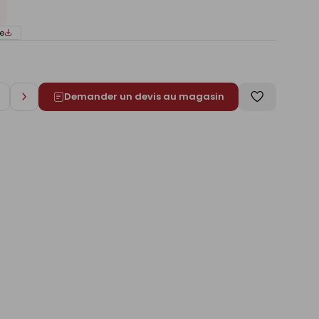
e
Demander un devis au magasin
Augmenter
Enregistrer
de
comme
1
liste