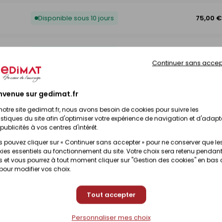
Disponible sous 10 jours
75,00 €
Disponible sous 10 jours
99,00 
Continuer sans accep
115,00 
Disponible sous 10 jours
nvenue sur gedimat.fr
notre site gedimat.fr, nous avons besoin de cookies pour suivre les
Disponible sous 10 jours
69,00 
istiques du site afin d'optimiser votre expérience de navigation et d'adapt
publicités à vos centres d'intérêt.
 pouvez cliquer sur « Continuer sans accepter » pour ne conserver que le
ies essentiels au fonctionnement du site. Votre choix sera retenu pendant
Disponible sous 10 jours
75,00 €
 et vous pourrez à tout moment cliquer sur "Gestion des cookies" en bas
 pour modifier vos choix.
Disponible sous 10 jours
85,00 
Tout accepter
Personnaliser mes choix