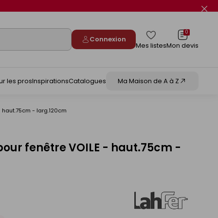
Fer
le
flas
info
0
Connexion
Mes listes
Mon devis
ur les pros
Inspirations
Catalogues
Ma Maison de A à Z
 - haut.75cm - larg.120cm
 pour fenêtre VOILE - haut.75cm -