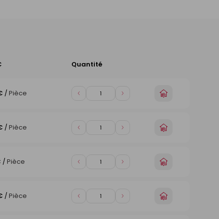
C
Quantité
Ajouter
au
panier
Choisir
€
/
Pièce
Diminuer
Augmenter
un
de
de
magasin
1
1
Choisir
€
/
Pièce
Diminuer
Augmenter
un
de
de
magasin
1
1
Choisir
€
/
Pièce
Diminuer
Augmenter
un
de
de
magasin
1
1
Choisir
€
/
Pièce
Diminuer
Augmenter
un
de
de
magasin
1
1