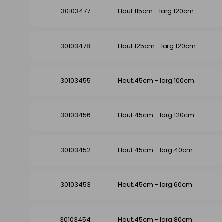
30103477
Haut.115cm - larg.120cm
30103478
Haut.125cm - larg.120cm
30103455
Haut.45cm - larg.100cm
30103456
Haut.45cm - larg.120cm
30103452
Haut.45cm - larg.40cm
30103453
Haut.45cm - larg.60cm
30103454
Haut.45cm - larg.80cm