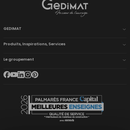
Gedimat
- AU COEUR DE L'OUVRAGE
GEDIMAT
Produits, Inspirations, Services
Le groupement