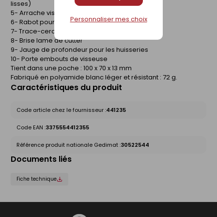
lisses)
5- Arrache vis
Personnaliser mes choix
6- Rabot pour le chant des plaques
7- Trace-cercles Ø 20 à 120 mm
8- Brise lame de cutter
9- Jauge de profondeur pour les huisseries
10- Porte embouts de visseuse
Tient dans une poche : 100 x 70 x 13 mm
Fabriqué en polyamide blanc léger et résistant : 72 g.
Caractéristiques du produit
Code article chez le fournisseur :
441235
Code EAN :
3375554412355
Référence produit nationale Gedimat :
30522544
Documents liés
Fiche technique