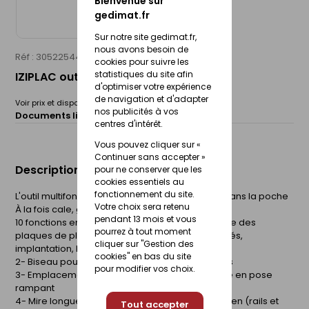
Bienvenue sur
gedimat.fr
Sur notre site gedimat.fr,
nous avons besoin de
Réf : 30522544
TALIA
cookies pour suivre les
statistiques du site afin
IZIPLAC outil multifonction
d'optimiser votre expérience
de navigation et d'adapter
Voir prix et disponibilité en magasin
nos publicités à vos
Documents liés :
Fiche technique
centres d'intérêt.
Vous pouvez cliquer sur «
Continuer sans accepter »
Description du produit
pour ne conserver que les
cookies essentiels au
fonctionnement du site.
L'outil multifonctions pour le plaquiste, qui tient dans la poche
Votre choix sera retenu
À la fois cale, gabarit, mire, levier, rabot, etc ...
pendant 13 mois et vous
10 fonctions en tout, de la pose des rails à la pose des
pourrez à tout moment
plaques de plâtre : 1- Cale (ép. 13mm) pour tracés,
cliquer sur "Gestion des
implantation, huisseries, .....
cookies" en bas du site
2- Biseau pour l'implantation des sous rampants
pour modifier vos choix.
3- Emplacement de vis pour maintien de plaque en pose
rampant
4- Mire longue portée laser avec clips de maintien (rails et
Tout accepter