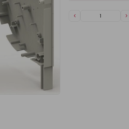
Diminuer
A
de
d
1
1