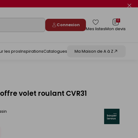
Fer
le
flas
info
0
Connexion
Mes listes
Mon devis
ur les pros
Inspirations
Catalogues
Ma Maison de A à Z
offre volet roulant CVR31
asin