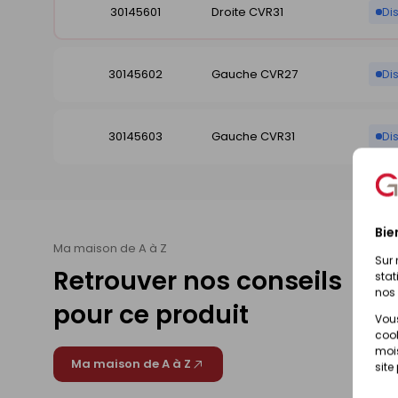
30145601
Droite CVR31
Di
30145602
Gauche CVR27
Di
30145603
Gauche CVR31
Di
Bie
Ma maison de A à Z
Sur 
Retrouver nos conseils
stat
nos 
pour ce produit
Vous
cook
mois
Ma maison de A à Z
site