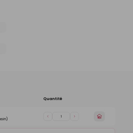
Quantité
Ajouter
au
panier
Choisir
Diminuer
Augmenter
sin)
un
de
de
magasin
1
1