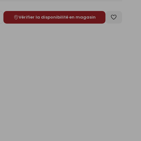
Vérifier la disponibilité en magasin
ugmenter
Enregistrer
e
comme
liste