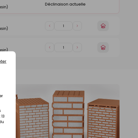
Déclinaison actuelle
sin)
Choisir
Diminuer
Augmenter
sin)
un
de
de
magasin
1
1
Choisir
Diminuer
Augmenter
sin)
un
de
de
magasin
1
1
ter
er
s
 13
 du