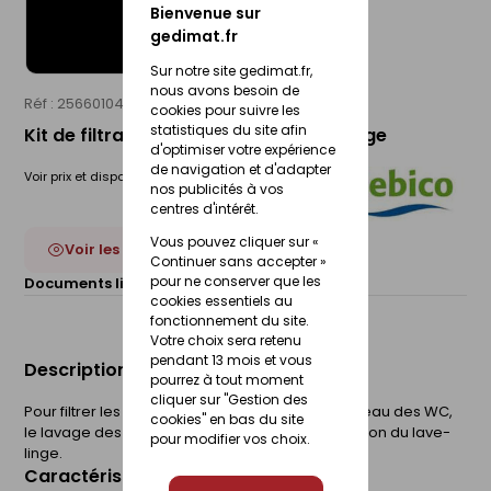
Bienvenue sur
gedimat.fr
Sur notre site gedimat.fr,
nous avons besoin de
Réf : 25660104
SEBICO
cookies pour suivre les
statistiques du site afin
Kit de filtration PACK'EAU pour lave linge
d'optimiser votre expérience
de navigation et d'adapter
Voir prix et disponibilité en magasin
nos publicités à vos
centres d'intérêt.
Vous pouvez cliquer sur «
Voir les 3 déclinaisons
Continuer sans accepter »
pour ne conserver que les
Documents liés :
Fiche technique
cookies essentiels au
fonctionnement du site.
Votre choix sera retenu
pendant 13 mois et vous
Description du produit
pourrez à tout moment
cliquer sur "Gestion des
Pour filtrer les eaux utilisées pour les chasses d'eau des WC,
cookies" en bas du site
le lavage des sols et spécifiquement l'alimentation du lave-
pour modifier vos choix.
linge.
Caractéristiques du produit