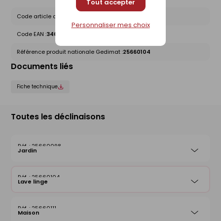
Tout accepter
Code article chez le fournisseur :
KITFLL
Personnaliser mes choix
Code EAN :
3463900039315
Référence produit nationale Gedimat :
25660104
Documents liés
Fiche technique
Toutes les déclinaisons
25660098
Jardin
25660104
Lave linge
25660111
Maison