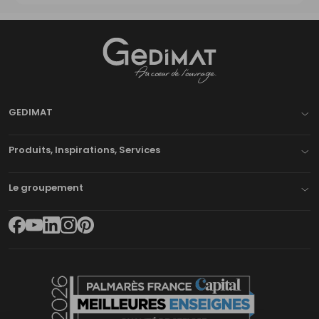
Gedimat
- AU COEUR DE L'OUVRAGE
GEDIMAT
Produits, Inspirations, Services
Le groupement