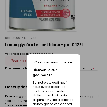
Réf : 30007417
V33
Laque glycéro brillant blanc - pot 0,125l
Voir prix et disponibilité en magasin
Voir les 20 déclinaisons
Continuer sans accepter
Documents liés :
Fiche technique
Fiche de sécurité (FdS)
Bienvenue sur
gedimat.fr
Sur notre site gedimat.fr,
Description du produit
nous avons besoin de
cookies pour suivre les
statistiques du site afin
Peinture glycéro brillante, haute adhérence sur tous supports
d'optimiser votre expérience
(boiseries, métaux,. --
de navigation et d'adapter
)pour l'intérieur ou l'extérieur