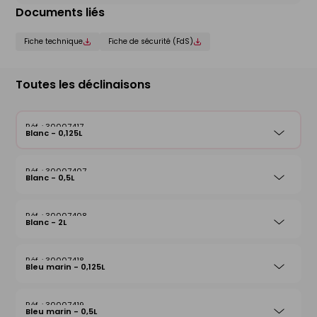
Documents liés
Fiche technique
Fiche de sécurité (FdS)
Toutes les déclinaisons
30007417
Blanc - 0,125L
30007407
Blanc - 0,5L
30007408
Blanc - 2L
30007418
Bleu marin - 0,125L
30007419
Bleu marin - 0,5L