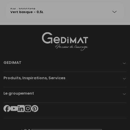
30007428
Vert basque - 0,5L
Gedimat
- AU COEUR DE L'OUVRAGE
GEDIMAT
Produits, Inspirations, Services
Le groupement