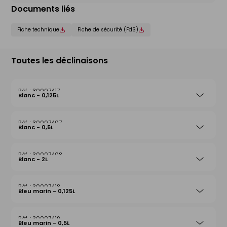
Documents liés
Fiche technique
Fiche de sécurité (FdS)
Toutes les déclinaisons
30007417
Blanc - 0,125L
30007407
Blanc - 0,5L
30007408
Blanc - 2L
30007418
Bleu marin - 0,125L
30007419
Bleu marin - 0,5L