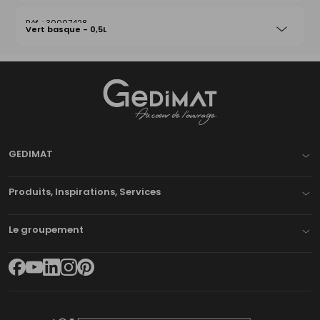
30007428
Vert basque - 0,5L
Gedimat
- AU COEUR DE L'OUVRAGE
GEDIMAT
Produits, Inspirations, Services
Le groupement