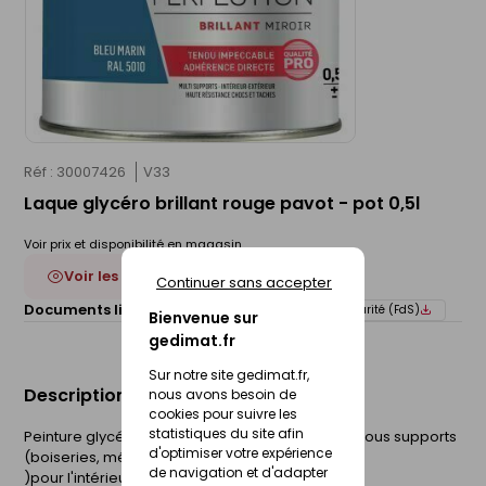
Réf : 30007426
V33
Laque glycéro brillant rouge pavot - pot 0,5l
Voir prix et disponibilité en magasin
Voir les 20 déclinaisons
Continuer sans accepter
Documents liés :
Fiche technique
Fiche de sécurité (FdS)
Bienvenue sur
gedimat.fr
Sur notre site gedimat.fr,
Description du produit
nous avons besoin de
cookies pour suivre les
statistiques du site afin
Peinture glycéro brillante, haute adhérence sur tous supports
d'optimiser votre expérience
(boiseries, métaux,. --
de navigation et d'adapter
)pour l'intérieur ou l'extérieur