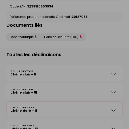
Code EAN :
3239910603934
Référence produit nationale Gedimat :
30127033
Documents liés
Fiche technique
Fiche de sécurité (FdS)
Toutes les déclinaisons
30127031
Chêne clair - 1l
30127025
Chêne clair - 5l
30127033
Chêne doré - 1l
30127027
Chêne doré - 5l