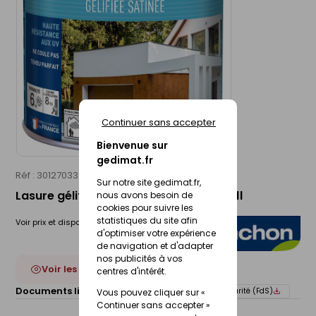
Continuer sans accepter
Bienvenue sur
gedimat.fr
Réf : 30127033
BLANCHON
Sur notre site gedimat.fr,
Lasure gélifiée satin chêne doré - pot 1l
nous avons besoin de
cookies pour suivre les
statistiques du site afin
Voir prix et disponibilité en magasin
d'optimiser votre expérience
de navigation et d'adapter
nos publicités à vos
Voir les 12 déclinaisons
centres d'intérêt.
Documents liés :
Fiche technique
Fiche de sécurité (FdS)
Vous pouvez cliquer sur «
Continuer sans accepter »