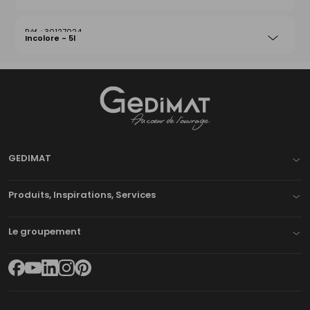
30127024
Incolore - 5l
Gedimat
- AU COEUR DE L'OUVRAGE
GEDIMAT
Produits, Inspirations, Services
Le groupement