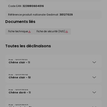
Code EAN :
3239910604016
Référence produit nationale Gedimat :
30127029
Documents liés
Fiche technique
Fiche de sécurité (FdS)
Toutes les déclinaisons
30127031
Chêne clair - 1l
30127025
Chêne clair - 5l
30127033
Chêne doré - 1l
30127027