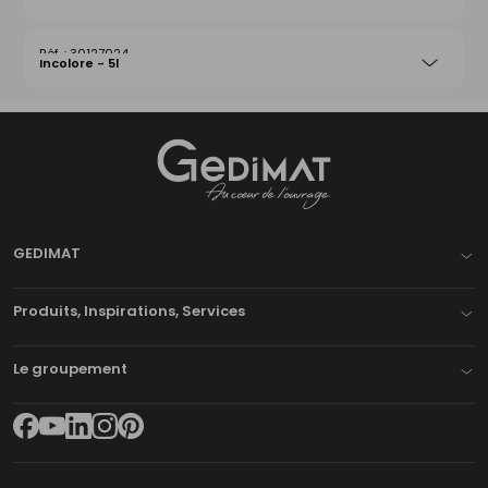
30127024
Incolore - 5l
Gedimat
- AU COEUR DE L'OUVRAGE
GEDIMAT
Produits, Inspirations, Services
Le groupement