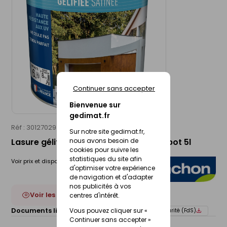
Continuer sans accepter
Bienvenue sur
gedimat.fr
Réf : 30127029
BLANCHON
Sur notre site gedimat.fr,
nous avons besoin de
Lasure gélifiée satin chêne rustique - pot 5l
cookies pour suivre les
statistiques du site afin
Voir prix et disponibilité en magasin
d'optimiser votre expérience
de navigation et d'adapter
nos publicités à vos
Voir les 12 déclinaisons
centres d'intérêt.
Documents liés :
Vous pouvez cliquer sur «
Fiche technique
Fiche de sécurité (FdS)
Continuer sans accepter »