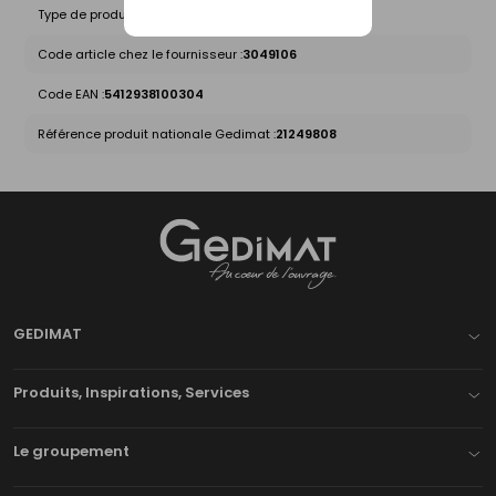
Type de produit :
Moulures
Code article chez le fournisseur :
3049106
Code EAN :
5412938100304
Référence produit nationale Gedimat :
21249808
Gedimat
- AU COEUR DE L'OUVRAGE
GEDIMAT
Produits, Inspirations, Services
Le groupement