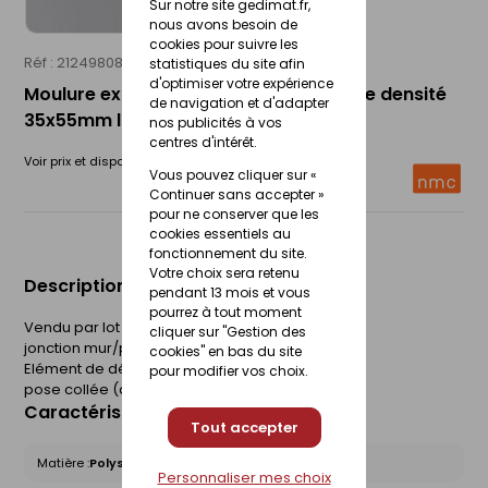
Sur notre site gedimat.fr,
nous avons besoin de
cookies pour suivre les
Réf : 21249808
NMC
statistiques du site afin
d'optimiser votre expérience
Moulure extrudée en polystyrène haute densité
de navigation et d'adapter
35x55mm long.2,00m ton blanc
nos publicités à vos
centres d'intérêt.
Voir prix et disponibilité en magasin
Vous pouvez cliquer sur «
Continuer sans accepter »
pour ne conserver que les
cookies essentiels au
fonctionnement du site.
Votre choix sera retenu
Description du produit
pendant 13 mois et vous
pourrez à tout moment
Vendu par lot de 2 pièces
cliquer sur "Gestion des
jonction mur/plafond.
cookies" en bas du site
Elément de décoration et de finition intérieur
pour modifier vos choix.
pose collée (avec décoflair).
Caractéristiques du produit
Tout accepter
Matière :
Polystyrène
Personnaliser mes choix