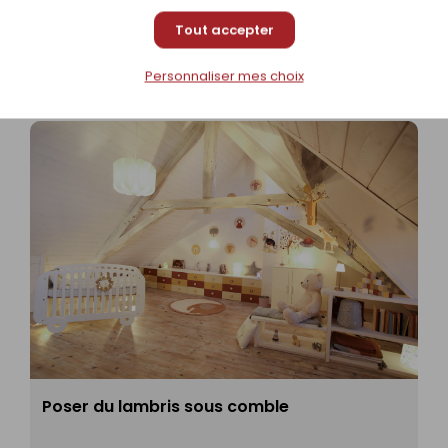
sponible sur commande
369,00 €
/
Pi
Tout accepter
Personnaliser mes choix
Poser du lambris sous comble