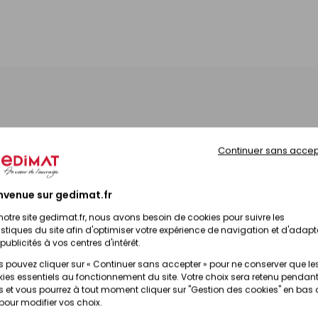
onibilité
Prix TTC
Continuer sans accep
sponible sur commande
445,00 €
/
Pi
nvenue sur gedimat.fr
notre site gedimat.fr, nous avons besoin de cookies pour suivre les
sponible sur commande
445,00 €
/
Pi
istiques du site afin d'optimiser votre expérience de navigation et d'adapt
publicités à vos centres d'intérêt.
 pouvez cliquer sur « Continuer sans accepter » pour ne conserver que le
445,00 €
/
Pi
sponible sur commande
ies essentiels au fonctionnement du site. Votre choix sera retenu pendant
 et vous pourrez à tout moment cliquer sur "Gestion des cookies" en bas
 pour modifier vos choix.