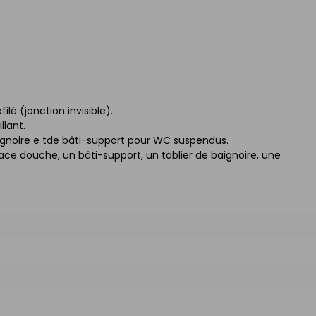
ilé (jonction invisible).
llant.
aignoire e tde bâti-support pour WC suspendus.
pace douche, un bâti-support, un tablier de baignoire, une