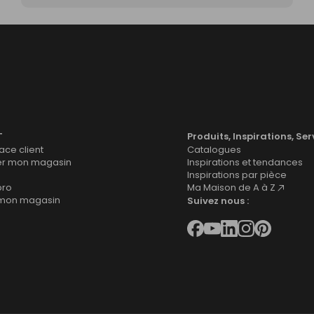
T
Produits, Inspirations, Ser
ce client
Catalogues
er mon magasin
Inspirations et tendances
Inspirations par pièce
pro
Ma Maison de A à Z
 mon magasin
Suivez nous :