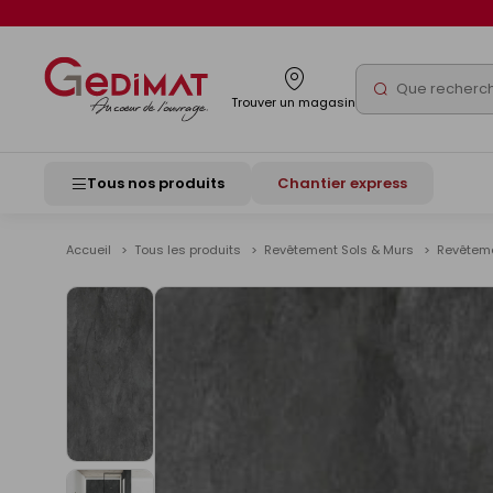
Panneau de gestion des cookies
Rechercher
Trouver un magasin
Tous nos produits
Chantier express
Accueil
Tous les produits
Revêtement Sols & Murs
Revêteme
Voir
les
images