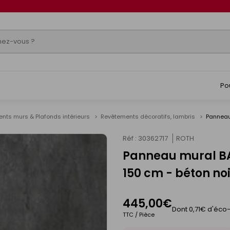
Po
nts murs & Plafonds intérieurs
Revêtements décoratifs, lambris
Panneau 
Réf : 30362717
ROTH
Panneau mural BAT
150 cm - béton noi
445,00€
Dont 0,71€ d'éco-
TTC / Pièce