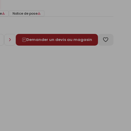
e
Notice de pose
Demander un devis au magasin
Augmenter
Enregistrer
de
comme
1
liste