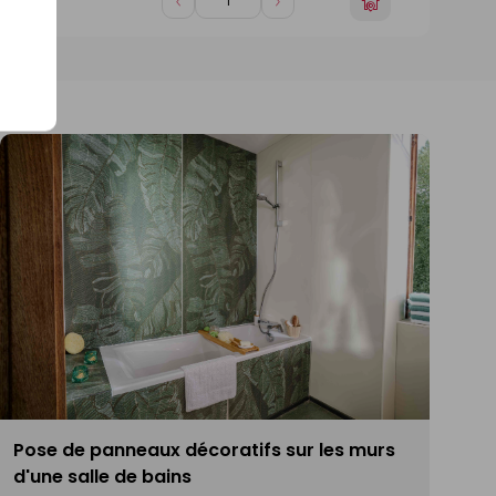
Choisir
èce
Diminuer
Augmenter
un
de
de
magasin
1
1
Pose de panneaux décoratifs sur les murs
d'une salle de bains