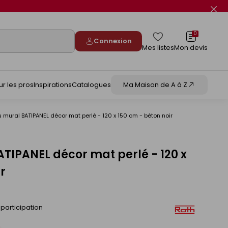
Fer
le
flas
info
0
Connexion
Mes listes
Mon devis
ur les pros
Inspirations
Catalogues
Ma Maison de A à Z
mural BATIPANEL décor mat perlé - 120 x 150 cm - béton noir
IPANEL décor mat perlé - 120 x
r
participation