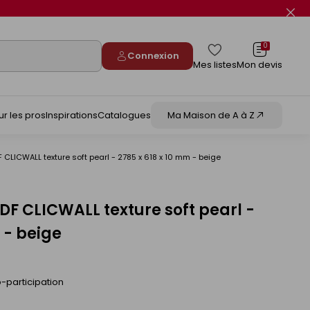
Fer
le
flas
info
0
Connexion
Mes listes
Mon devis
ur les pros
Inspirations
Catalogues
Ma Maison de A à Z
CLICWALL texture soft pearl - 2785 x 618 x 10 mm - beige
 CLICWALL texture soft pearl -
 - beige
-participation