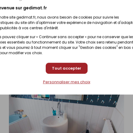
nvenue sur gedimat.fr
sponible sur commande
134,16 €
/
Paq
notre site gedimat.fr, nous avons besoin de cookies pour suivre les
istiques du site afin d'optimiser votre expérience de navigation et d'adapt
publicités à vos centres d'intérêt.
 pouvez cliquer sur « Continuer sans accepter » pour ne conserver que le
sponible sur commande
134,16 €
/
Paq
ies essentiels au fonctionnement du site. Votre choix sera retenu pendant
 et vous pourrez à tout moment cliquer sur "Gestion des cookies" en bas
 pour modifier vos choix.
Tout accepter
Personnaliser mes choix