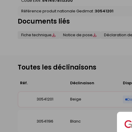
Code EAN :
5414578113300
Référence produit nationale Gedimat :
30541201
Documents liés
Fiche technique
Notice de pose
Déclaration d
Toutes les déclinaisons
Réf.
Déclinaison
Disp
30541201
Beige
Di
30541196
Blanc
Di