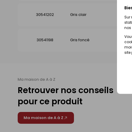
Bie
30541202
Gris clair
Di
Sur 
stat
nos 
Vous
30541198
Gris foncé
Di
cook
mois
site
Ma maison de A à Z
Retrouver nos conseils
pour ce produit
Ma maison de A à Z