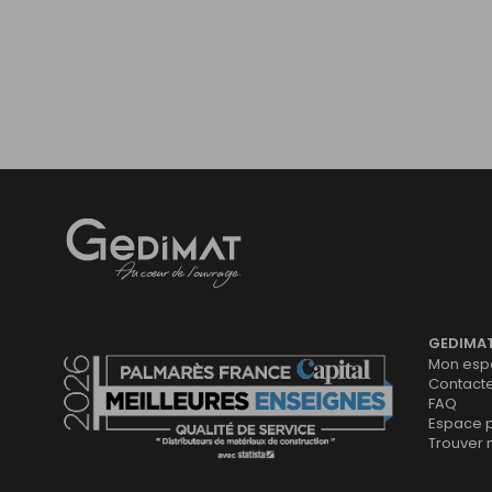
Gedimat
- AU COEUR DE L'OUVRAGE
GEDIMA
Mon espa
Contact
FAQ
Espace 
Trouver