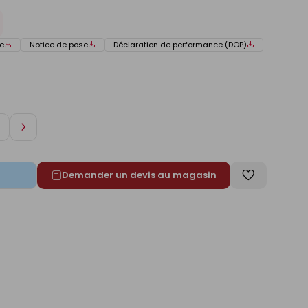
e
Notice de pose
Déclaration de performance (DOP)
Augmenter
de
1
Demander un devis au magasin
Enregistrer
comme
liste