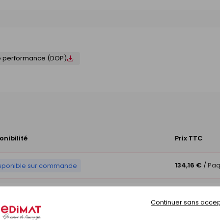
e performance (DOP)
onibilité
Prix TTC
134,16 €
/
Paq
sponible sur commande
sponible sur commande
134,16 €
/
Paq
Continuer sans accep