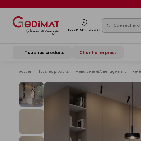
Panneau de gestion des cookies
Rechercher
Trouver un magasin
Tous nos produits
Chantier express
Accueil
Tous les produits
Menuiserie & Aménagement
Revê
Voir
les
images