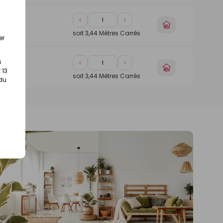
Diminuer
Augmenter
Choisir
uet
de
de
un
soit
3,44
Mètres Carrés
er
1
1
magasin
s
Diminuer
Augmenter
Choisir
uet
 13
de
de
un
soit
3,44
Mètres Carrés
 du
1
1
magasin