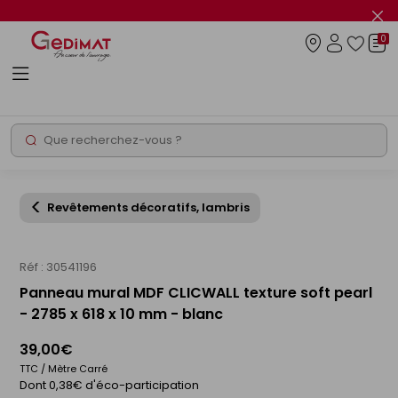
Panneau de gestion des cookies
Fer
le
0
flas
Connexio
info
Rechercher
Chantier express
Revêtements décoratifs, lambris
Réf : 30541196
Panneau mural MDF CLICWALL texture soft pearl
- 2785 x 618 x 10 mm - blanc
39,00€
TTC / Mètre Carré
Dont 0,38€ d'éco-participation