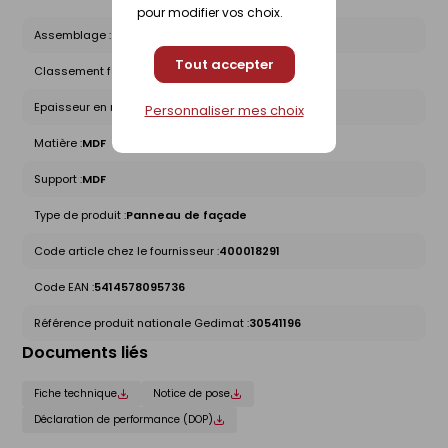
pour modifier vos choix.
Assemblage :
Rainure / Languette
Tout accepter
Classement feu B0088 :
D-s2-d0
Epaisseur en mm :
10
Personnaliser mes choix
Matière :
MDF
Support :
MDF
Type de produit :
Panneau de façade
Code article chez le fournisseur :
400018291
Code EAN :
5414578095736
Référence produit nationale Gedimat :
30541196
Documents liés
Fiche technique
Notice de pose
Déclaration de performance (DOP)