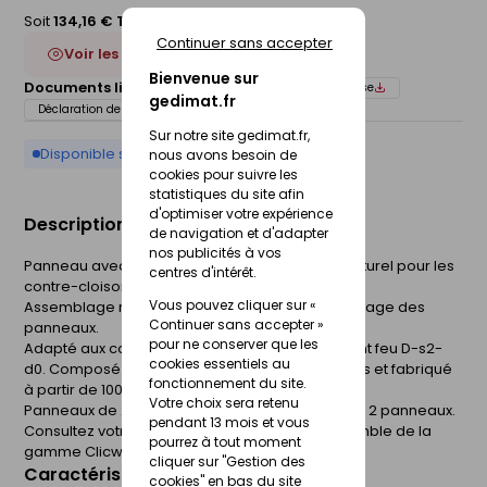
Soit
134,16 € TTC
/Paquet
Continuer sans accepter
Voir les 4 déclinaisons
Bienvenue sur
Documents liés :
Fiche technique
Notice de pose
gedimat.fr
Déclaration de performance (DOP)
Sur notre site gedimat.fr,
Disponible sur commande
nous avons besoin de
cookies pour suivre les
statistiques du site afin
d'optimiser votre expérience
Description du produit
de navigation et d'adapter
nos publicités à vos
Panneau avec support MDF mélaminé non structurel pour les
centres d'intérêt.
contre-cloisons et parois de séparation.
Vous pouvez cliquer sur «
Assemblage rainure et languette. Pose par clipsage des
Continuer sans accepter »
panneaux.
pour ne conserver que les
Adapté aux conditions en milieu sec. Classement feu D-s2-
cookies essentiels au
d0. Composé à 89% de matériaux renouvelables et fabriqué
fonctionnement du site.
à partir de 100% de bois de réemploi.
Votre choix sera retenu
Panneaux de 2785 x 618 x 10 mm. Vendu en lot de 2 panneaux.
pendant 13 mois et vous
Consultez votre magasin pour découvrir l'ensemble de la
pourrez à tout moment
gamme Clicwall.
cliquer sur "Gestion des
Caractéristiques du produit
cookies" en bas du site