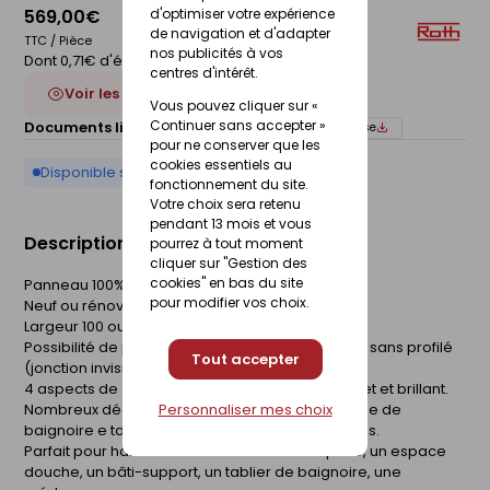
d'optimiser votre expérience
569,00€
de navigation et d'adapter
TTC / Pièce
nos publicités à vos
Dont 0,71€ d'éco-participation
centres d'intérêt.
Voir les 21 déclinaisons
Vous pouvez cliquer sur «
Continuer sans accepter »
Documents liés :
Fiche technique
Notice de pose
pour ne conserver que les
cookies essentiels au
Disponible sur commande
fonctionnement du site.
Votre choix sera retenu
pendant 13 mois et vous
Description du produit
pourrez à tout moment
cliquer sur "Gestion des
cookies" en bas du site
Panneau 100% étanche.
pour modifier vos choix.
Neuf ou rénovation.
Largeur 100 ou 150 cm, hauteur 210 ou 255 cm.
Possibilité de pose avec profilés ou bord à bord sans profilé
Tout accepter
(jonction invisible).
4 aspects de surface : Mat perlé, Structuré, Velvet et brillant.
Personnaliser mes choix
Nombreux décors disponibles. Existe en habillage de
baignoire e tde bâti-support pour WC suspendus.
Parfait pour habiller une salle de bain complète, un espace
douche, un bâti-support, un tablier de baignoire, une