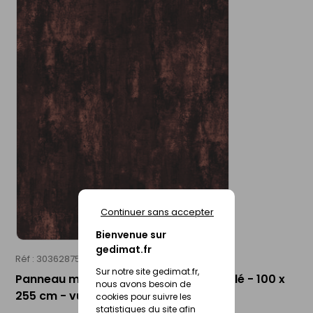
Continuer sans accepter
Bienvenue sur
gedimat.fr
Réf : 30362875
ROTH
Sur notre site gedimat.fr,
Panneau mural VIPANEL décor mat perlé - 100 x
nous avons besoin de
255 cm - vulcain rusty
cookies pour suivre les
statistiques du site afin