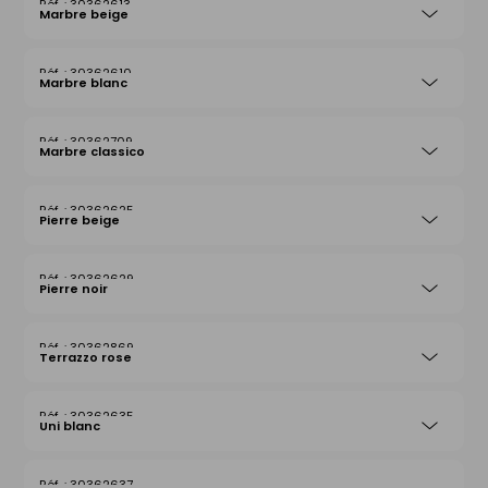
30362613
Marbre beige
30362610
Marbre blanc
30362709
Marbre classico
30362625
Pierre beige
30362629
Pierre noir
30362869
Terrazzo rose
30362635
Uni blanc
30362637