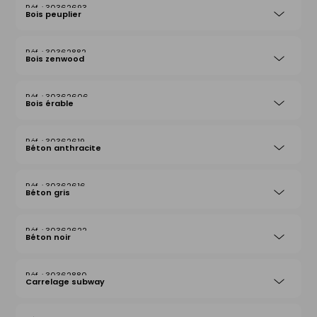
30362693
Bois peuplier
30362882
Bois zenwood
30362606
Bois érable
30362619
Béton anthracite
30362616
Béton gris
30362622
Béton noir
30362880
Carrelage subway