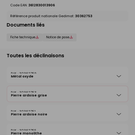
Code EAN :
3612830013906
Référence produit nationale Gedimat :
30362753
Documents liés
Fiche technique
Notice de pose
Toutes les déclinaisons
30362759
Métal oxyde
30362753
Pierre ardoise grise
30362751
Pierre ardoise noire
30362755
Pierre monolithe