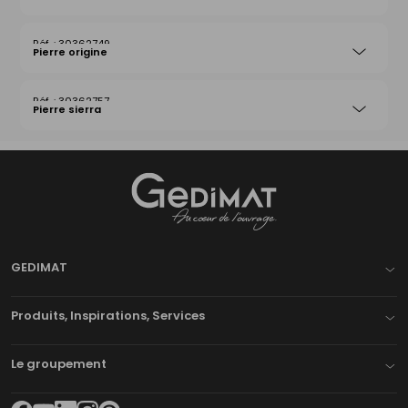
30362749
Pierre origine
30362757
Pierre sierra
Gedimat
- AU COEUR DE L'OUVRAGE
GEDIMAT
Produits, Inspirations, Services
Le groupement