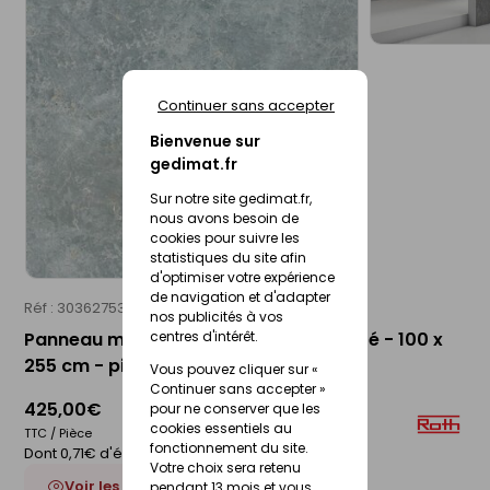
Continuer sans accepter
Bienvenue sur
gedimat.fr
Sur notre site gedimat.fr,
nous avons besoin de
cookies pour suivre les
statistiques du site afin
d'optimiser votre expérience
de navigation et d'adapter
Réf : 30362753
ROTH
nos publicités à vos
Panneau mural VIPANEL décor structuré - 100 x
centres d'intérêt.
255 cm - pierre ardoise grise
Vous pouvez cliquer sur «
Continuer sans accepter »
425,00€
pour ne conserver que les
cookies essentiels au
TTC / Pièce
fonctionnement du site.
Dont 0,71€ d'éco-participation
Votre choix sera retenu
Voir les 6 déclinaisons
pendant 13 mois et vous