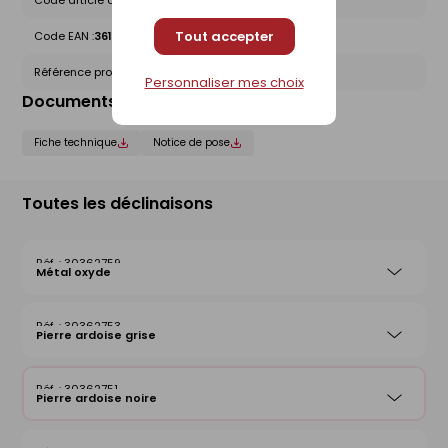
Code article chez le fournisseur :
1420000444
Tout accepter
Code EAN :
3612830013883
Référence produit nationale Gedimat :
30362751
Personnaliser mes choix
Documents liés
Fiche technique
Notice de pose
Toutes les déclinaisons
30362759
Métal oxyde
30362753
Pierre ardoise grise
30362751
Pierre ardoise noire