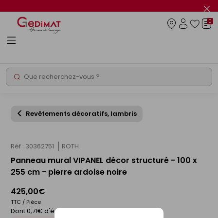
Panneau de gestion des cookies
Fer
le
0
flas
Connexio
info
Rechercher
Chantier express
Revêtements décoratifs, lambris
Réf : 30362751
ROTH
Panneau mural VIPANEL décor structuré - 100 x
255 cm - pierre ardoise noire
425,00€
TTC / Pièce
Dont 0,71€ d'éco-participation