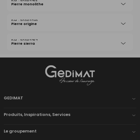
30362755
Pierre monolithe
30362749
Pierre origine
30362757
Pierre sierra
Gedimat
- AU COEUR DE L'OUVRAGE
GEDIMAT
Produits, Inspirations, Services
Le groupement