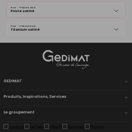
27665459
Poivre satiné
27665558
Titanium satiné
Gedimat
- AU COEUR DE L'OUVRAGE
GEDIMAT
Produits, Inspirations, Services
Le groupement