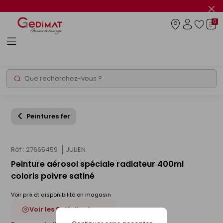
Panneau de gestion des cookies
Fer
le
0
flas
Connexio
info
Rechercher
Chantier express
Peintures fer
Réf : 27665459
JULIEN
Peinture aérosol spéciale radiateur 400ml
coloris poivre satiné
Voir prix et disponibilité en magasin
Voir les 8 déclinaisons