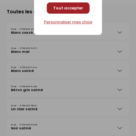
Tout accepter
Toutes les déclinaisons
Personnaliser mes choix
27665411
Blanc cassé satiné
27665237
Blanc mat
27665244
Blanc satiné
27665046
Béton gris satiné
27665756
Lin clair satiné
27665008
Noir satiné