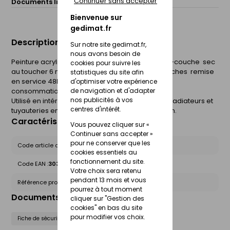
Continuer sans accepter
Documents liés :
Fiche de sécurité (FdS)
Bienvenue sur
gedimat.fr
Description du produit
Sur notre site gedimat.fr,
nous avons besoin de
Peinture acrylique spéciale radiateur sans sous-couche  sec
cookies pour suivre les
au toucher 6 minutes  10 minutes entre deux couches  remise
statistiques du site afin
en service 48h  tenue à la chaleur 120°
d'optimiser votre expérience
de navigation et d'adapter
consommation moyenne 2m² par aérosol.
nos publicités à vos
Utilisé en intérieur pour protéger et décorer les radiateurs et
centres d'intérêt.
tuyauteries en fer, cuivre, aluminuim et zin ancien.
Caractéristiques du produit
Vous pouvez cliquer sur «
Continuer sans accepter »
pour ne conserver que les
Code article chez le fournisseur :
5246267
cookies essentiels au
fonctionnement du site.
Code EAN :
3031520176064
Votre choix sera retenu
pendant 13 mois et vous
Référence produit nationale Gedimat :
27665459
pourrez à tout moment
Documents liés
cliquer sur "Gestion des
cookies" en bas du site
pour modifier vos choix.
Fiche de sécurité (FdS)