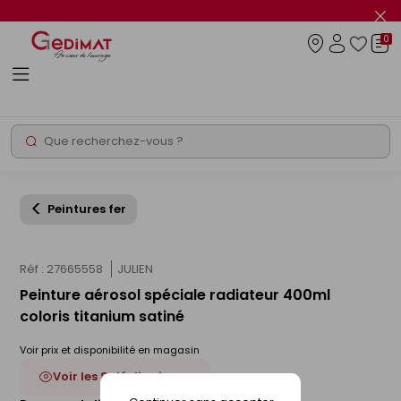
Panneau de gestion des cookies
Fer
le
0
flas
Connexio
info
Rechercher
Chantier express
Peintures fer
Réf : 27665558
JULIEN
Peinture aérosol spéciale radiateur 400ml
coloris titanium satiné
Voir prix et disponibilité en magasin
Voir les 8 déclinaisons