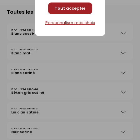
Tout accepter
Toutes les déclinaisons
Personnaliser mes choix
27665411
Blanc cassé satiné
27665237
Blanc mat
27665244
Blanc satiné
27665046
Béton gris satiné
27665756
Lin clair satiné
27665008
Noir satiné