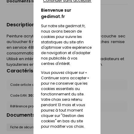
Continuer sans accepter
Documents liés :
Fiche de sécurité (FdS)
Bienvenue sur
gedimat.fr
Description du produit
Sur notre site gedimat.fr,
nous avons besoin de
Peinture acrylique spéciale radiateur sans sous-couche  sec
cookies pour suivre les
au toucher 6 minutes  10 minutes entre deux couches  remise
statistiques du site afin
en service 48h  tenue à la chaleur 120°
d'optimiser votre expérience
de navigation et d'adapter
consommation moyenne 2m² par aérosol.
nos publicités à vos
Utilisé en intérieur pour protéger et décorer les radiateurs et
centres d'intérêt.
tuyauteries en fer, cuivre, aluminuim et zin ancien.
Caractéristiques du produit
Vous pouvez cliquer sur «
Continuer sans accepter »
pour ne conserver que les
Code article chez le fournisseur :
5246269
cookies essentiels au
fonctionnement du site.
Code EAN :
3031520176088
Votre choix sera retenu
pendant 13 mois et vous
Référence produit nationale Gedimat :
27665558
pourrez à tout moment
Documents liés
cliquer sur "Gestion des
cookies" en bas du site
pour modifier vos choix.
Fiche de sécurité (FdS)