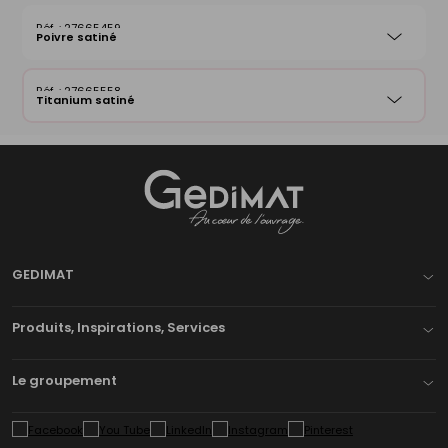
27665459
Poivre satiné
27665558
Titanium satiné
Gedimat
- AU COEUR DE L'OUVRAGE
GEDIMAT
Produits, Inspirations, Services
Le groupement