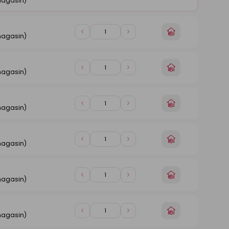
magasin)
Choisir
Diminuer
Augmenter
magasin)
un
de
de
magasin
1
1
Choisir
Diminuer
Augmenter
magasin)
un
de
de
magasin
1
1
Choisir
Diminuer
Augmenter
magasin)
un
de
de
magasin
1
1
Choisir
Diminuer
Augmenter
magasin)
un
de
de
magasin
1
1
Choisir
Diminuer
Augmenter
magasin)
un
de
de
magasin
1
1
Choisir
Diminuer
Augmenter
magasin)
un
de
de
magasin