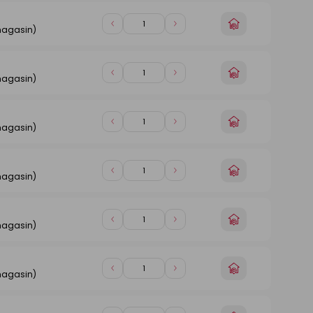
1
1
Choisir
Diminuer
Augmenter
magasin)
un
de
de
magasin
1
1
Choisir
Diminuer
Augmenter
magasin)
un
de
de
magasin
1
1
Choisir
Diminuer
Augmenter
magasin)
un
de
de
magasin
1
1
Choisir
Diminuer
Augmenter
magasin)
un
de
de
magasin
1
1
Choisir
Diminuer
Augmenter
magasin)
un
de
de
magasin
1
1
Choisir
Diminuer
Augmenter
magasin)
un
de
de
magasin
1
1