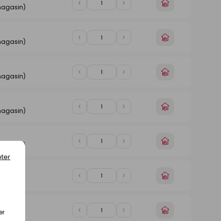
Choisir
Diminuer
Augmenter
magasin)
un
de
de
magasin
1
1
Choisir
Diminuer
Augmenter
magasin)
un
de
de
magasin
1
1
Choisir
Diminuer
Augmenter
magasin)
un
de
de
magasin
1
1
Choisir
Diminuer
Augmenter
magasin)
un
de
de
magasin
1
1
Choisir
Diminuer
Augmenter
magasin)
un
de
de
ter
magasin
1
1
Choisir
Diminuer
Augmenter
magasin)
un
de
de
magasin
1
1
Choisir
er
Diminuer
Augmenter
magasin)
un