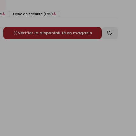
e
Fiche de sécurité (FdS)
Vérifier la disponibilité en magasin
ugmenter
Enregistrer
e
comme
liste