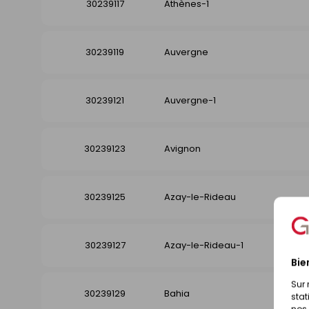
30239117
Athènes-1
30239119
Auvergne
30239121
Auvergne-1
30239123
Avignon
30239125
Azay-le-Rideau
30239127
Azay-le-Rideau-1
Bie
Sur 
30239129
Bahia
stat
nos 