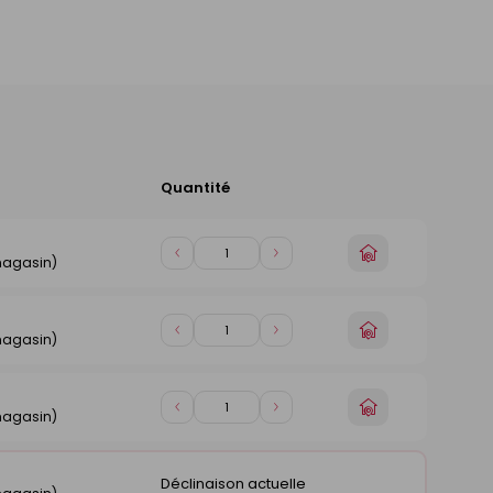
Quantité
Ajouter
au
panier
Choisir
Diminuer
Augmenter
magasin)
un
de
de
magasin
1
1
Choisir
Diminuer
Augmenter
magasin)
un
de
de
magasin
1
1
Choisir
Diminuer
Augmenter
magasin)
un
de
de
magasin
1
1
Déclinaison actuelle