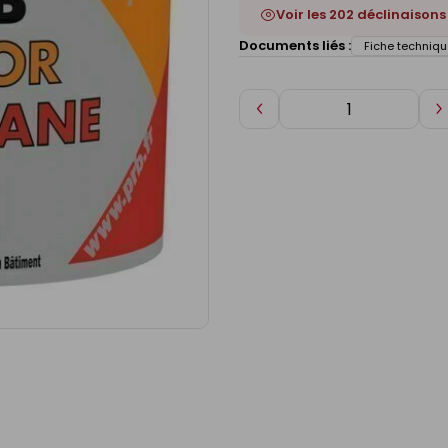
Voir les 202 déclinaisons
Documents liés :
Fiche techniqu
Diminuer
A
de
d
1
1