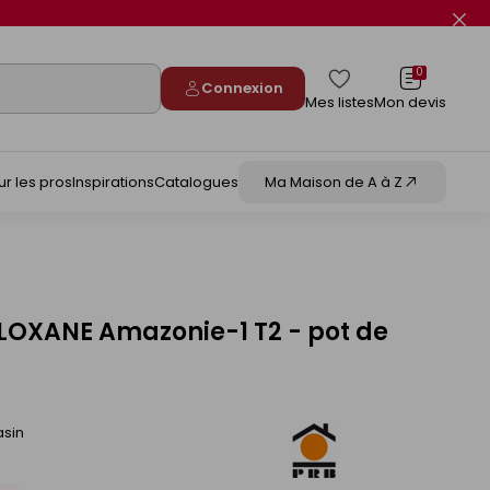
Fer
le
flas
info
0
Connexion
Mes listes
Mon devis
ur les pros
Inspirations
Catalogues
Ma Maison de A à Z
LOXANE Amazonie-1 T2 - pot de
asin