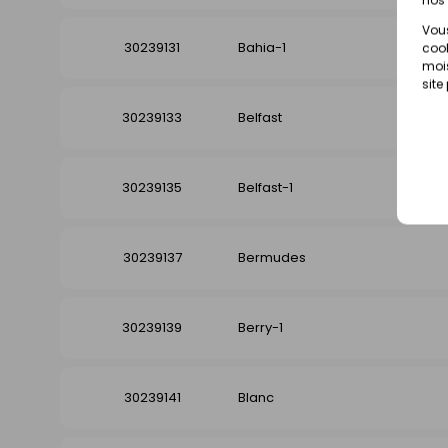
Vous
30239131
Bahia-1
cook
mois
site
30239133
Belfast
30239135
Belfast-1
30239137
Bermudes
30239139
Berry-1
30239141
Blanc