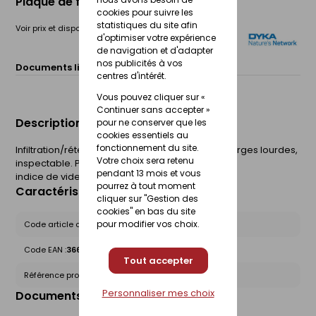
Plaque de fond Rainbox cube channel
cookies pour suivre les
statistiques du site afin
Voir prix et disponibilité en magasin
d'optimiser votre expérience
de navigation et d'adapter
nos publicités à vos
Documents liés :
Fiche technique
centres d'intérêt.
Vous pouvez cliquer sur «
Continuer sans accepter »
Description du produit
pour ne conserver que les
cookies essentiels au
fonctionnement du site.
Infiltration/rétention des eaux pluviales sous charges lourdes,
Votre choix sera retenu
inspectable. Présentation : Module de stockage
pendant 13 mois et vous
indice de vide de 95%. Matière : Polypropylène.
pourrez à tout moment
Caractéristiques du produit
cliquer sur "Gestion des
cookies" en bas du site
pour modifier vos choix.
Code article chez le fournisseur :
20047067
Code EAN :
3660864130281
Tout accepter
Référence produit nationale Gedimat :
30264066
Personnaliser mes choix
Documents liés