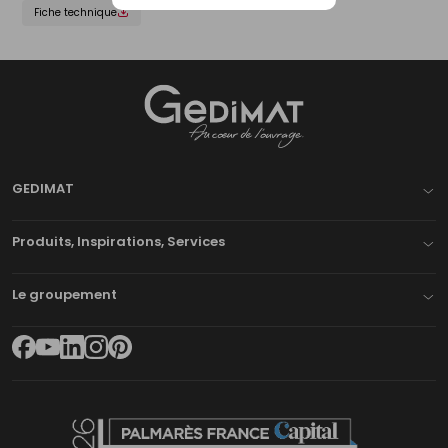
Fiche technique
Gedimat
- AU COEUR DE L'OUVRAGE
GEDIMAT
Produits, Inspirations, Services
Le groupement