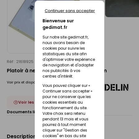
Continuer sans accepter
Bienvenue sur
gedimat.fr
Sur notre site gedimat.fr,
nous avons besoin de
cookies pour suivre les
statistiques du site afin
d'optimiser votre expérience
Réf : 21618925
MONDELIN
de navigation et d'adapter
Platoir à nettoyer monobloc - 34x17cm
nos publicités à vos
centres d'intérêt.
Voir prix et disponibilité en magasin
Vous pouvez cliquer sur «
Continuer sans accepter »
pour ne conserver que les
Voir les 4 déclinaisons
cookies essentiels au
fonctionnement du site.
Documents liés :
Fiche technique
Votre choix sera retenu
pendant 13 mois et vous
pourrez à tout moment
cliquer sur "Gestion des
Description du produit
cookies" en bas du site