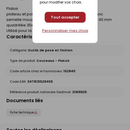
pour modifier vos choix.
Platoir
plateau et poignée monobloc en polystyrène choc
Tout accepter
semelle mousse alvéolée polyuréthane havane 40 mm
quadrillée 35x35 mm.
Utilisé pour la finition des joints de carrelage.
Personnaliser mes choix
Caractéristiques du produit
Catégorie :
Outils de pose et finition
Type de produit :
Couteaux - Platoir
Code article chez le fournisseur :
152840
Code EAN :
3479131528405
Référence produit nationale Gedimat :
21618925
Documents liés
Fiche technique