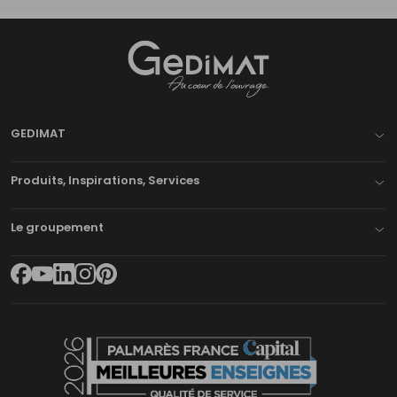
Gedimat
- AU COEUR DE L'OUVRAGE
GEDIMAT
Produits, Inspirations, Services
Le groupement