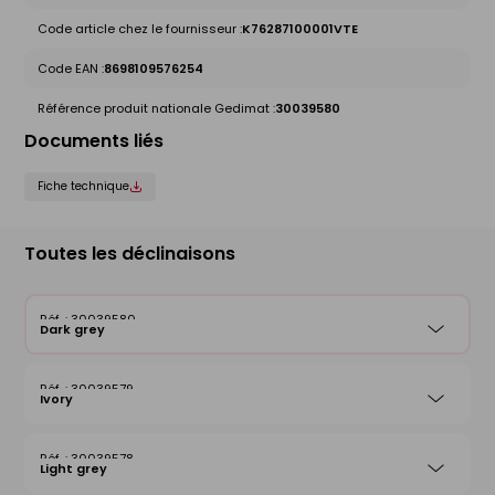
Code article chez le fournisseur :
K76287100001VTE
Code EAN :
8698109576254
Référence produit nationale Gedimat :
30039580
Documents liés
Fiche technique
Toutes les déclinaisons
30039580
Dark grey
30039579
Ivory
30039578
Light grey