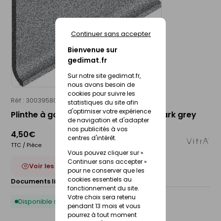
Continuer sans accepter
Bienvenue sur
gedimat.fr
Sur notre site gedimat.fr,
nous avons besoin de
cookies pour suivre les
Réf : 30039580
VITRA
statistiques du site afin
d'optimiser votre expérience
Plinthe à gorge DOTTI - 10 x 20 cm - dark grey
de navigation et d'adapter
nos publicités à vos
4,50€
centres d'intérêt.
TTC / Pièce
Vous pouvez cliquer sur «
Continuer sans accepter »
Voir les 3 déclinaisons
pour ne conserver que les
cookies essentiels au
Documents liés :
Fiche technique
fonctionnement du site.
Votre choix sera retenu
Disponible sous 10 jours
pendant 13 mois et vous
pourrez à tout moment