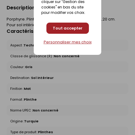
cliquer sur "Gestion des
Description du produit
cookies" en bas du site
pour modifier vos choix.
Porphyre. Plinthe carrelage pour sol DOTTI. l.10 x L.20 cm.
Pour sol intérieur.
Tout accepter
Caractéristiques du produit
Personnaliser mes choix
Aspect :
Technique
Classe de glissance (R) :
Non concerné
Couleur :
Gris
Destination :
Sol intérieur
Finition :
Mat
Format :
Plinthe
Norme UPEC :
Non concerné
Origine :
Turquie
Type de produit :
Plinthes