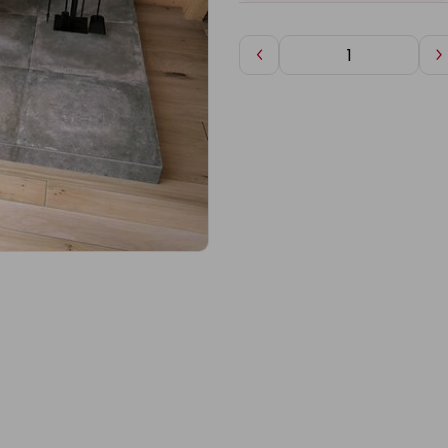
Diminuer
A
de
d
1
1