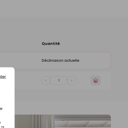
Quantité
Ajouter
au
panier
Déclinaison actuelle
)
ter
Choisir
Diminuer
Augmenter
)
un
de
de
magasin
1
1
er
s
 13