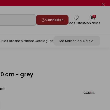
Fer
le
flas
info
0
Connexion
Mes listes
Mon devis
ur les pros
Inspirations
Catalogues
Ma Maison de A à Z
80 cm - grey
asin