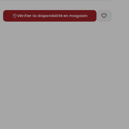
Vérifier la disponibilité en magasin
ugmenter
Enregistrer
e
comme
liste