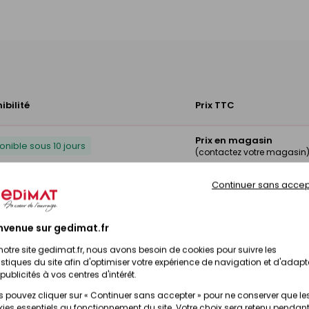
ibilité
Prix TTC
Prix en magasin
onible sous 10 jours
(contactez votre magasin
Continuer sans accep
Prix en magasin
onible sous 10 jours
(contactez votre magasin
nvenue sur gedimat.fr
notre site gedimat.fr, nous avons besoin de cookies pour suivre les
istiques du site afin d'optimiser votre expérience de navigation et d'adapt
publicités à vos centres d'intérêt.
 pouvez cliquer sur « Continuer sans accepter » pour ne conserver que le
ies essentiels au fonctionnement du site. Votre choix sera retenu pendant