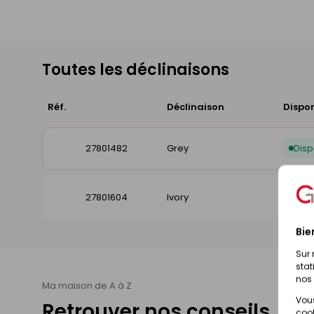
Toutes les déclinaisons
Réf.
Déclinaison
Dispon
27801482
Grey
Disp
27801604
Ivory
Disp
Bie
Sur 
stat
nos 
Ma maison de A à Z
Vous
Retrouver nos conseils
cook