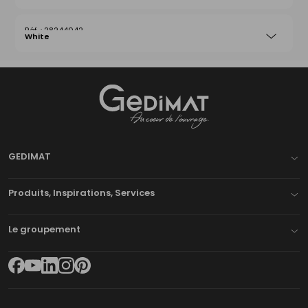
28244042
White
Gedimat
- AU COEUR DE L'OUVRAGE
GEDIMAT
Produits, Inspirations, Services
Le groupement