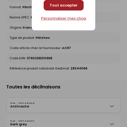
Tout accepter
Format :
Plinthe
Norme UPEC :
Non concerné
Personnaliser mes choix
Origine :
France
Type de produit :
Plinthes
Code article chez le fournisseur :
AC97
Code EAN :
3760268210968
Référence produit nationale Gedimat :
28244066
Toutes les déclinaisons
28244066
Anthracite
28244059
Dark grey