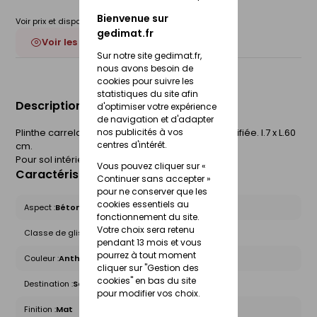
Bienvenue sur
Voir prix et disponibilité en magasin
gedimat.fr
Voir les 3 déclinaisons
Sur notre site gedimat.fr,
nous avons besoin de
cookies pour suivre les
statistiques du site afin
Description du produit
d'optimiser votre expérience
de navigation et d'adapter
nos publicités à vos
Plinthe carrelage pour sol SET 6.0. Rectifiée. Rectifiée. l.7 x L.60
centres d'intérêt.
cm.
Pour sol intérieur.
Vous pouvez cliquer sur «
Caractéristiques du produit
Continuer sans accepter »
pour ne conserver que les
cookies essentiels au
Aspect :
Béton
fonctionnement du site.
Votre choix sera retenu
Classe de glissance (R) :
Non concerné
pendant 13 mois et vous
pourrez à tout moment
Couleur :
Anthracite
cliquer sur "Gestion des
cookies" en bas du site
Destination :
Sol intérieur
pour modifier vos choix.
Finition :
Mat