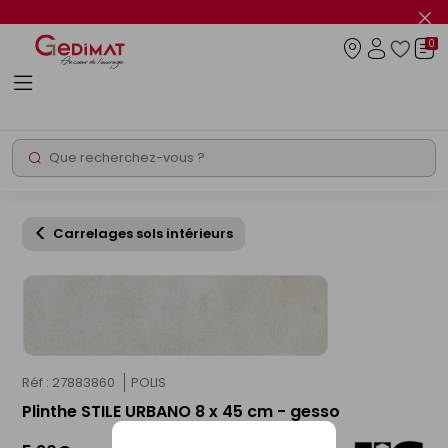
Panneau de gestion des cookies
Fer
le
0
flas
Connexio
info
Rechercher
Chantier express
Carrelages sols intérieurs
Réf : 27883860
POLIS
Plinthe STILE URBANO 8 x 45 cm - gesso