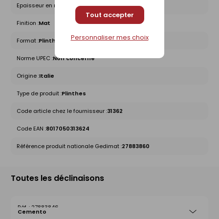
Epaisseur en mm :
10
Tout accepter
Finition :
Mat
Personnaliser mes choix
Format :
Plinthe
Norme UPEC :
Non concerné
Origine :
Italie
Type de produit :
Plinthes
Code article chez le fournisseur :
31362
Code EAN :
8017050313624
Référence produit nationale Gedimat :
27883860
Toutes les déclinaisons
27883846
Cemento