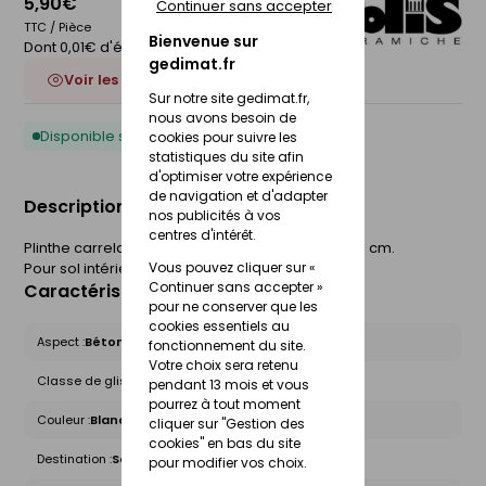
5,90€
Continuer sans accepter
TTC / Pièce
Bienvenue sur
Dont 0,01€ d'éco-participation
gedimat.fr
Voir les 3 déclinaisons
Sur notre site gedimat.fr,
nous avons besoin de
Disponible sous 10 jours
cookies pour suivre les
statistiques du site afin
d'optimiser votre expérience
de navigation et d'adapter
Description du produit
nos publicités à vos
centres d'intérêt.
Plinthe carrelage pour sol STILE URBANO. l.8 x L.45 cm.
Pour sol intérieur.
Vous pouvez cliquer sur «
Continuer sans accepter »
Caractéristiques du produit
pour ne conserver que les
cookies essentiels au
Aspect :
Béton
fonctionnement du site.
Votre choix sera retenu
Classe de glissance (R) :
Non concerné
pendant 13 mois et vous
pourrez à tout moment
Couleur :
Blanc
cliquer sur "Gestion des
cookies" en bas du site
Destination :
Sol intérieur
pour modifier vos choix.