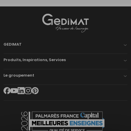
Gedimat
- AU COEUR DE L'OUVRAGE
GEDIMAT
Produits, Inspirations, Services
Le groupement