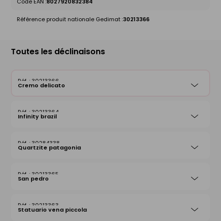
Code EAN :
8027920832384
Référence produit nationale Gedimat :
30213366
Toutes les déclinaisons
30213366
Cremo delicato
30213364
Infinity brazil
30284338
Quartzite patagonia
30213365
San pedro
30213363
Statuario vena piccola