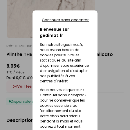
Continuer sans accepter
Bienvenue sur
gedimat.fr
Sur notre site gedimat.fr,
Réf : 30213366
IMOLA
nous avons besoin de
Plinthe THE ROOM 6 x 60 cm - cremo delicato
cookies pour suivre les
statistiques du site afin
8,95€
d'optimiser votre expérience
de navigation et d'adapter
TTC / Pièce
nos publicités à vos
Dont 0,01€ d'éco-participation
centres d'intérêt.
Voir les 5 déclinaisons
Vous pouvez cliquer sur «
Continuer sans accepter »
pour ne conserver que les
Disponible sous 10 jours
cookies essentiels au
fonctionnement du site.
Votre choix sera retenu
Description du produit
pendant 13 mois et vous
pourrez à tout moment