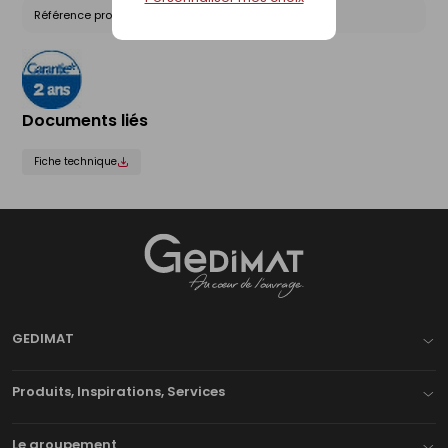
Référence produit nationale Gedimat :
25660548
Documents liés
Fiche technique
Gedimat
- AU COEUR DE L'OUVRAGE
GEDIMAT
Produits, Inspirations, Services
Le groupement