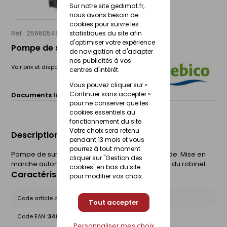
Sur notre site gedimat.fr,
nous avons besoin de
cookies pour suivre les
Réf : 25660548
SEBICO
statistiques du site afin
d'optimiser votre expérience
Pompe de surface ECOPRO35
de navigation et d'adapter
nos publicités à vos
Voir prix et disponibilité en magasin
centres d'intérêt.
Vous pouvez cliquer sur «
Continuer sans accepter »
Documents liés :
Fiche technique
pour ne conserver que les
cookies essentiels au
fonctionnement du site.
Votre choix sera retenu
Description du produit
pendant 13 mois et vous
pourrez à tout moment
Pompe de surface avec automate de commande. Mise en
cliquer sur "Gestion des
marche automatique à l'ouverture ou fermeture du robinet.
cookies" en bas du site
Caractéristiques du produit
pour modifier vos choix.
Code article chez le fournisseur :
EP35
Tout accepter
Code EAN :
3463900032507
Personnaliser mes choix