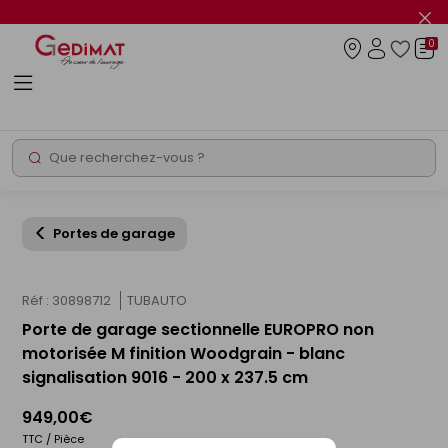
Panneau de gestion des cookies
Fer
le
0
flas
Connexio
info
Rechercher
Chantier express
Portes de garage
Réf : 30898712
TUBAUTO
Porte de garage sectionnelle EUROPRO non
motorisée M finition Woodgrain - blanc
signalisation 9016 - 200 x 237.5 cm
949,00€
TTC / Pièce