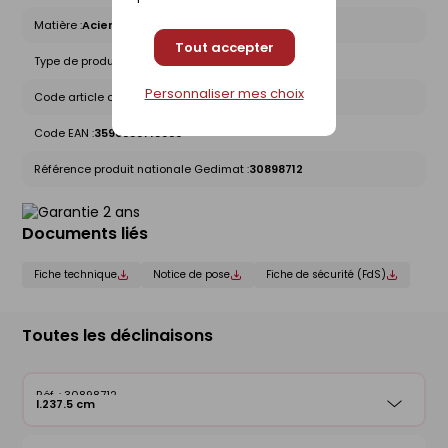
Matière :
Acier galvanisé
Tout accepter
Type de produit :
Porte de garage
Personnaliser mes choix
Code article chez le fournisseur :
871893
Code EAN :
3596388718936
Référence produit nationale Gedimat :
30898712
Documents liés
Fiche technique
Notice de pose
Fiche de sécurité (FdS)
Toutes les déclinaisons
30898712
l.237.5 cm