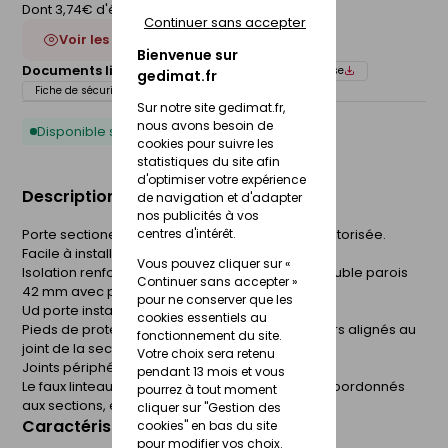
Dont 3,74€ d'éco-participation
Continuer sans accepter
Voir les 5 déclinaisons
Bienvenue sur
Documents liés :
Fiche technique
Notice de pose
gedimat.fr
Fiche de sécurité (FdS)
Sur notre site gedimat.fr,
nous avons besoin de
Disponible sous 10 jours
cookies pour suivre les
statistiques du site afin
d'optimiser votre expérience
Description du produit
de navigation et d'adapter
nos publicités à vos
Porte sectionelle monobloc prémontée, non motorisée.
centres d'intérêt.
Facile à installer.
Vous pouvez cliquer sur «
Isolation renforcée en mousse polyuréthane double parois
Continuer sans accepter »
42 mm avec panneaux en acier galvanisé.
pour ne conserver que les
Ud porte installée jusqu'à 1.5W/m².K.
cookies essentiels au
Pieds de protection d'huisserie synthétiques noirs alignés au
fonctionnement du site.
joint de la section basse.
Votre choix sera retenu
Joints périphériques EPDM.
pendant 13 mois et vous
Le faux linteau et les montants d'huisserie sont coordonnés
pourrez à tout moment
aux sections, en couleur et finition.
cliquer sur "Gestion des
Caractéristiques du produit
cookies" en bas du site
pour modifier vos choix.