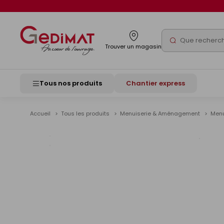
Panneau de gestion des cookies
Rechercher
Trouver un magasin
Tous nos produits
Chantier express
Accueil
Tous les produits
Menuiserie & Aménagement
Menu
Voir
les
image