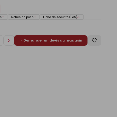
e
Notice de pose
Fiche de sécurité (FdS)
Demander un devis au magasin
Augmenter
Enregistrer
de
comme
1
liste