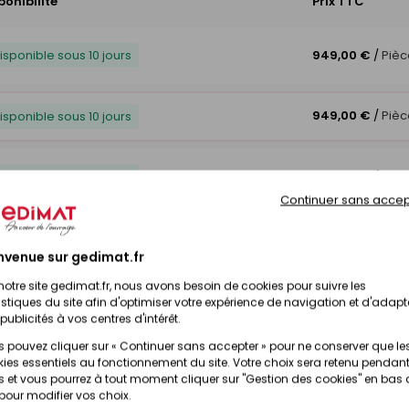
ponibilité
Prix TTC
isponible sous 10 jours
949,00 €
/
Pièc
949,00 €
/
Pièc
isponible sous 10 jours
isponible sous 10 jours
845,00 €
/
Pièc
Continuer sans accep
isponible sous 10 jours
949,00 €
/
Pièc
nvenue sur gedimat.fr
notre site gedimat.fr, nous avons besoin de cookies pour suivre les
istiques du site afin d'optimiser votre expérience de navigation et d'adapt
isponible sous 10 jours
1 199,00 €
/
Piè
publicités à vos centres d'intérêt.
 pouvez cliquer sur « Continuer sans accepter » pour ne conserver que le
ies essentiels au fonctionnement du site. Votre choix sera retenu pendant
 et vous pourrez à tout moment cliquer sur "Gestion des cookies" en bas
 pour modifier vos choix.