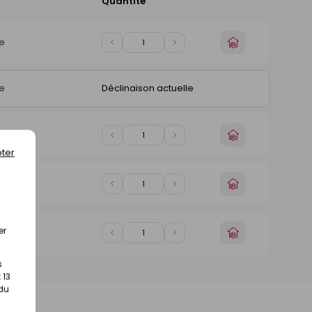
Quantité
Ajouter
au
panier
Choisir
e
Diminuer
Augmenter
un
de
de
magasin
1
1
e
Déclinaison actuelle
Choisir
e
Diminuer
Augmenter
un
ter
de
de
magasin
1
1
Choisir
e
Diminuer
Augmenter
un
de
de
magasin
1
1
er
Choisir
ce
Diminuer
Augmenter
un
de
de
magasin
1
1
s
 13
 du