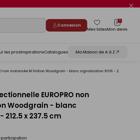
Fer
le
flas
info
0
Connexion
Mes listes
Mon devis
ur les pros
Inspirations
Catalogues
Ma Maison de A à Z
Porte de garage sectionnelle EUROPRO non motorisée M finition Woodgrain - blanc signalisation 9016 - 212.5 x 237.5 cm
sectionnelle EUROPRO non
ion Woodgrain - blanc
- 212.5 x 237.5 cm
participation