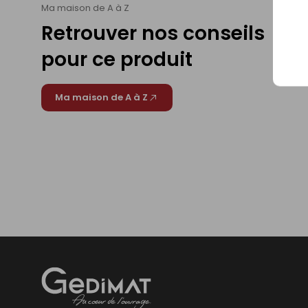
Ma maison de A à Z
Retrouver nos conseils
pour ce produit
Ma maison de A à Z
Gedimat
- AU COEUR DE L'OUVRAGE