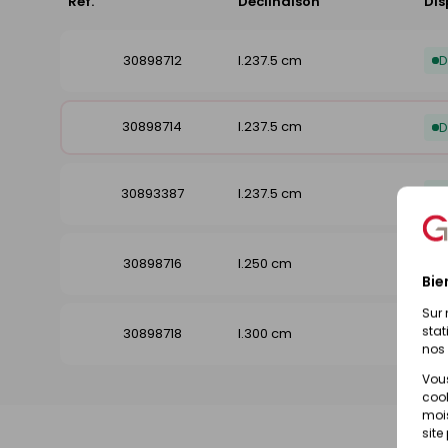
Réf.
Déclinaison
Dis
30898712
l.237.5 cm
D
30898714
l.237.5 cm
D
30893387
l.237.5 cm
D
30898716
l.250 cm
D
Bie
Sur 
stat
30898718
l.300 cm
D
nos 
Vous
cook
mois
site