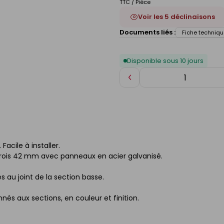
TTC / Pièce
Voir les 5 déclinaisons
Documents liés :
Fiche techniqu
Disponible sous 10 jours
Diminuer
de
1
acile à installer.
rois 42 mm avec panneaux en acier galvanisé.
s au joint de la section basse.
nés aux sections, en couleur et finition.