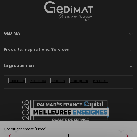
Gedimat
- AU COEUR DE L'OUVRAGE
GEDIMAT
Produits, Inspirations, Services
Le groupement
Conditionnement (Pièce)