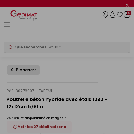
Panneau de gestion des cookies
Fer
le
0
flas
Connexio
info
Rechercher
Chantier express
Planchers
Réf : 30276907
FABEMI
Poutrelle béton hybride avec étais 1232 -
12x12cm 5,60m
Voir prix et disponibilité en magasin
Voir les 27 déclinaisons