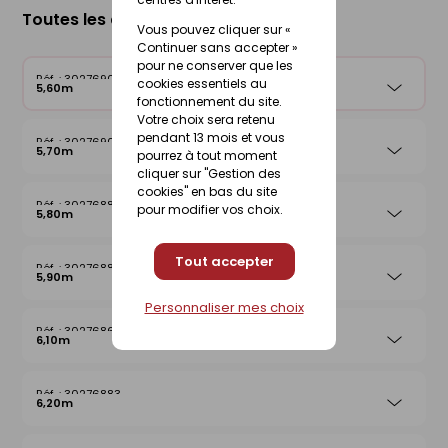
Toutes les déclinaisons
Vous pouvez cliquer sur «
Continuer sans accepter »
pour ne conserver que les
30276907
cookies essentiels au
5,60m
fonctionnement du site.
Votre choix sera retenu
pendant 13 mois et vous
30276900
5,70m
pourrez à tout moment
cliquer sur "Gestion des
cookies" en bas du site
30276885
pour modifier vos choix.
5,80m
Tout accepter
30276888
5,90m
Personnaliser mes choix
30276869
6,10m
30276883
6,20m