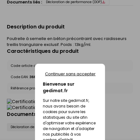
Documents liés :
Déclaration de performance (DOP)
Description du produit
Poutrelle à semelle en béton précontraint avec raidisseurs
treillis triangulaire exclusif. Poids : 13kg/ml.
Caractéristiques du produit
Code article chez le fournisseur :
114514
Continuer sans accepter
Code EAN :
3660609114514
Bienvenue sur
Référence produit nationale Gedimat :
30276907
gedimat.fr
Sur notre site gedimat.fr,
nous avons besoin de
cookies pour suivre les
Documents liés
statistiques du site afin
d'optimiser votre expérience
Déclaration de performance (DOP)
de navigation et d'adapter
nos publicités à vos
centres d'intérêt.