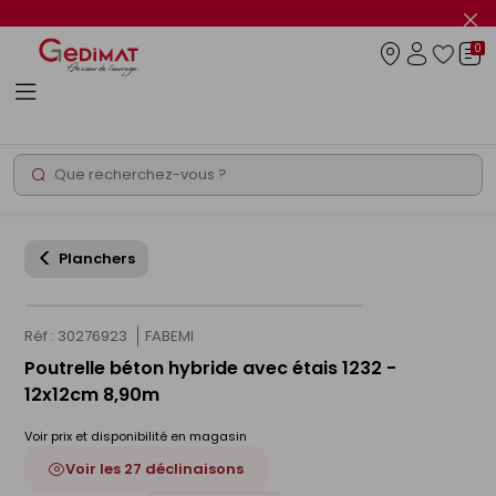
Panneau de gestion des cookies
Fer
le
0
flas
Connexio
info
Rechercher
Chantier express
Planchers
Réf : 30276923
FABEMI
Poutrelle béton hybride avec étais 1232 -
12x12cm 8,90m
Voir prix et disponibilité en magasin
Voir les 27 déclinaisons