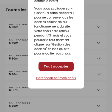
centres d'intérêt.
Vous pouvez cliquer sur «
Toutes les déclinaisons
Continuer sans accepter »
pour ne conserver que les
cookies essentiels au
30276907
fonctionnement du site.
5,60m
Votre choix sera retenu
pendant 13 mois et vous
pourrez à tout moment
30276900
5,70m
cliquer sur "Gestion des
cookies" en bas du site
pour modifier vos choix.
30276885
5,80m
Tout accepter
30276888
5,90m
Personnaliser mes choix
30276869
6,10m
30276883
6,20m