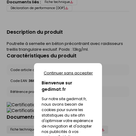
Documents liés :
Fiche technique
Déclaration de performance (DOP)
Description du produit
Poutrelle à semelle en béton précontraint avec raidisseurs
treillis triangulaire exclusif. Poids : 13kg/ml.
Caractéristiques du produit
Code article chez le fournisseur :
118895
Continuer sans accepter
Code EAN :
3660609118895
Bienvenue sur
gedimat.fr
Référence produit nationale Gedimat :
30276923
Sur notre site gedimat.fr,
nous avons besoin de
cookies pour suivre les
statistiques du site afin
Documents liés
d'optimiser votre expérience
de navigation et d'adapter
Fiche technique
Déclaration de performance (DOP)
nos publicités à vos