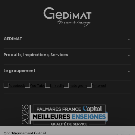
Gedimat
- AU COEUR DE L'OUVRAGE
GEDIMAT
Produits, Inspirations, Services
Le groupement
Conditionnement (Pièce)