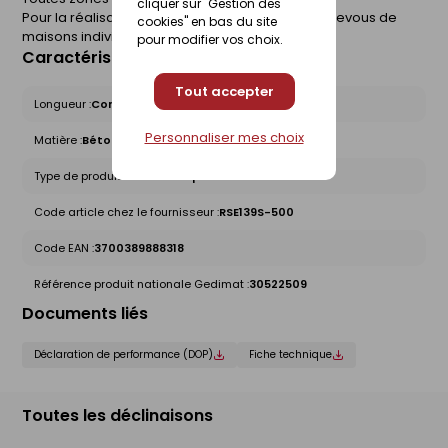
cliquer sur "Gestion des
Pour la réalisation de planchers poutrelles / entrevous de
cookies" en bas du site
maisons individuelles.
pour modifier vos choix.
Caractéristiques du produit
Tout accepter
Longueur :
Comprise entre 4 et 5m
Personnaliser mes choix
Matière :
Béton
Type de produit :
Poutrelles précontraintes
Code article chez le fournisseur :
RSE139S-500
Code EAN :
3700389888318
Référence produit nationale Gedimat :
30522509
Documents liés
Déclaration de performance (DOP)
Fiche technique
Toutes les déclinaisons