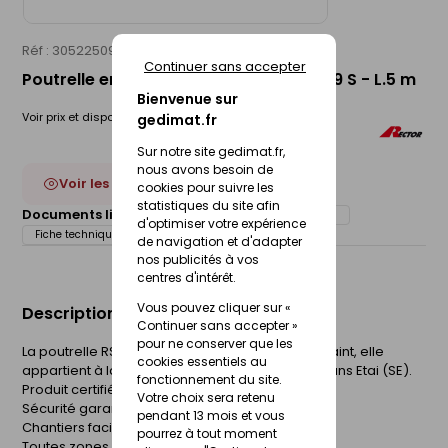
Réf : 30522509
RECTOR
Continuer sans accepter
Poutrelle en béton précontraint RSE 139 S - L.5 m
Bienvenue sur
Voir prix et disponibilité en magasin
gedimat.fr
Sur notre site gedimat.fr,
nous avons besoin de
Voir les 7 déclinaisons
cookies pour suivre les
statistiques du site afin
Documents liés :
Déclaration de performance (DOP)
d'optimiser votre expérience
Fiche technique
de navigation et d'adapter
nos publicités à vos
centres d'intérêt.
Vous pouvez cliquer sur «
Description du produit
Continuer sans accepter »
pour ne conserver que les
La poutrelle RS est fabriquée en béton précontraint, elle
cookies essentiels au
appartient à la gamme de poutrelles RECTOR Sans Etai (SE).
fonctionnement du site.
Produit certifié NF
Votre choix sera retenu
Sécurité garantie
pendant 13 mois et vous
Chantiers facilités
pourrez à tout moment
Toutes zones sismiques.