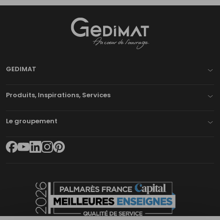
Gedimat
- AU COEUR DE L'OUVRAGE
GEDIMAT
Produits, Inspirations, Services
Le groupement